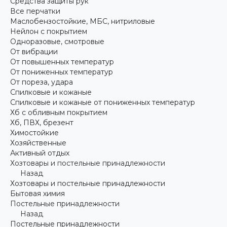
Средства защиты рук
Все перчатки
Маслобензостойкие, МБС, нитриловые
Нейлон с покрытием
Одноразовые, смотровые
От вибрации
От повышенных температур
От пониженных температур
От пореза, удара
Спилковые и кожаные
Спилковые и кожаные от пониженных температур
Хб с обливным покрытием
Хб, ПВХ, брезент
Химостойкие
Хозяйственные
Активный отдых
Хозтовары и постельные принадлежности
Назад
Хозтовары и постельные принадлежности
Бытовая химия
Постельные принадлежности
Назад
Постельные принадлежности