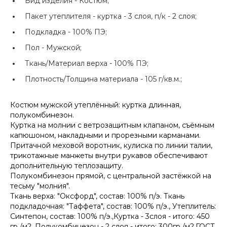
Вид изделия -
Костюм;
Пакет утеплителя -
куртка - 3 слоя, п/к - 2 слоя;
Подкладка -
100% ПЭ;
Пол -
Мужской;
Ткань/Материал верха -
100% ПЭ;
Плотность/Толщина материала -
105 г/кв.м.;
Костюм мужской утеплённый: куртка длинная,
полукомбинезон.
Куртка на молнии с ветрозащитным клапаном, съёмным
капюшоном, накладными и прорезными карманами.
Притачной меховой воротник, кулиска по линии талии,
трикотажные манжеты внутри рукавов обеспечивают
дополнительную теплозащиту.
Полукомбинезон прямой, с центральной застёжкой на
тесьму "молния".
Ткань верха: "Оксфорд", состав: 100% п/э. Ткань
подкладочная: "Таффета", состав: 100% п/э., Утеплитель:
Синтепон, состав: 100% п/э.,Куртка - 3слоя - итого: 450
гр./м2. Полукомбинезон - 2 слоя - итого: 300гр./м2.ГОСТ