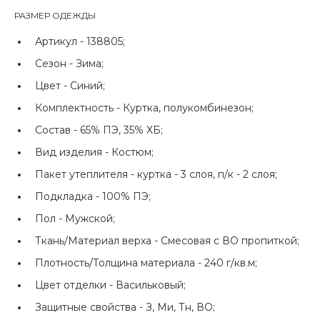
РАЗМЕР ОДЕЖДЫ
Артикул -
138805;
Сезон -
Зима;
Цвет -
Синий;
Комплектность -
Куртка, полукомбинезон;
Состав -
65% ПЭ, 35% ХБ;
Вид изделия -
Костюм;
Пакет утеплителя -
куртка - 3 слоя, п/к - 2 слоя;
Подкладка -
100% ПЭ;
Пол -
Мужской;
Ткань/Материал верха -
Смесовая с ВО пропиткой;
Плотность/Толщина материала -
240 г/кв.м;
Цвет отделки -
Васильковый;
Защитные свойства -
З, Ми, Тн, ВО;