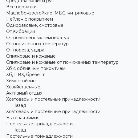
Средства защиты рук
Все перчатки
Маслобензостойкие, МБС, нитриловые
Нейлон с покрытием
Одноразовые, смотровые
От вибрации
От повышенных температур
От пониженных температур
От пореза, удара
Спилковые и кожаные
Спилковые и кожаные от пониженных температур
Хб с обливным покрытием
Хб, ПВХ, брезент
Химостойкие
Хозяйственные
Активный отдых
Хозтовары и постельные принадлежности
Назад
Хозтовары и постельные принадлежности
Бытовая химия
Постельные принадлежности
Назад
Постельные принадлежности