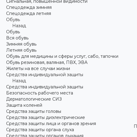
Сигнальная, повышенной видимости
Спецодежда зимняя
Спецодежда летняя
Обувь
Назад
Обувь
Вся обувь
Зимняя обувь
Летняя обувь
Обувь для медицины и сферы услуг, сабо, тапочки
Обувь резиновая, валяная, ПВХ, ЭВА
Жилеты на все случаи жизни
Средства индивидуальной защиты
Назад
Средства индивидуальной защиты
Безопасность рабочего места
Дерматологические СИЗ
Защита коленей
Средства защиты головы
Средства защиты диэлектрические
Средства защиты лица и органов зрения
П
Средства защиты органа слуха
Средства защиты органов дыхания