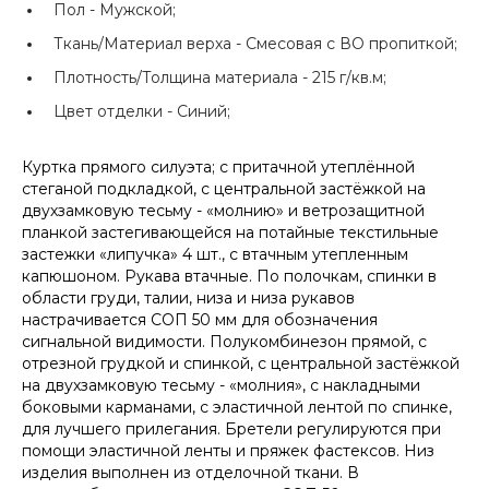
Пол -
Мужской;
Ткань/Материал верха -
Смесовая с ВО пропиткой;
Плотность/Толщина материала -
215 г/кв.м;
Цвет отделки -
Синий;
Куртка прямого силуэта; с притачной утеплённой
стеганой подкладкой, с центральной застёжкой на
двухзамковую тесьму - «молнию» и ветрозащитной
планкой застегивающейся на потайные текстильные
застежки «липучка» 4 шт., с втачным утепленным
капюшоном. Рукава втачные. По полочкам, спинки в
области груди, талии, низа и низа рукавов
настрачивается СОП 50 мм для обозначения
сигнальной видимости. Полукомбинезон прямой, с
отрезной грудкой и спинкой, с центральной застёжкой
на двухзамковую тесьму - «молния», с накладными
боковыми карманами, с эластичной лентой по спинке,
для лучшего прилегания. Бретели регулируются при
помощи эластичной ленты и пряжек фастексов. Низ
изделия выполнен из отделочной ткани. В