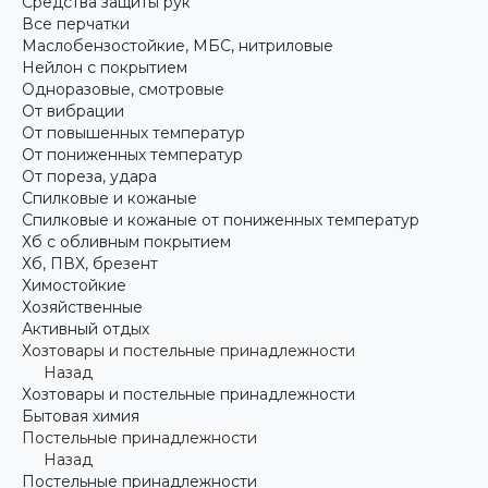
Средства защиты рук
Все перчатки
Маслобензостойкие, МБС, нитриловые
Нейлон с покрытием
Одноразовые, смотровые
От вибрации
От повышенных температур
От пониженных температур
От пореза, удара
Спилковые и кожаные
Спилковые и кожаные от пониженных температур
Хб с обливным покрытием
Хб, ПВХ, брезент
Химостойкие
Хозяйственные
Активный отдых
Хозтовары и постельные принадлежности
Назад
Хозтовары и постельные принадлежности
Бытовая химия
Постельные принадлежности
Назад
Постельные принадлежности