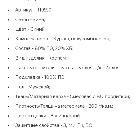
Артикул -
119550;
Сезон -
Зима;
Цвет -
Синий;
Комплектность -
Куртка, полукомбинезон;
Состав -
80% ПЭ, 20% ХБ;
Вид изделия -
Костюм;
Пакет утеплителя -
куртка - 3 слоя, п/к - 2 слоя;
Подкладка -
100% ПЭ;
Пол -
Мужской;
Ткань/Материал верха -
Смесовая с ВО пропиткой;
Плотность/Толщина материала -
200 г/кв.м.;
Цвет отделки -
Васильковый;
Защитные свойства -
З, Ми, Тн, ВО;