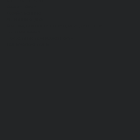
Хб, ПВХ, брезент
Химостойкие
Хозяйственные
Активный отдых
Хозтовары и постельные принадлежности
Бытовая химия
Постельные принадлежности
Технические ткани