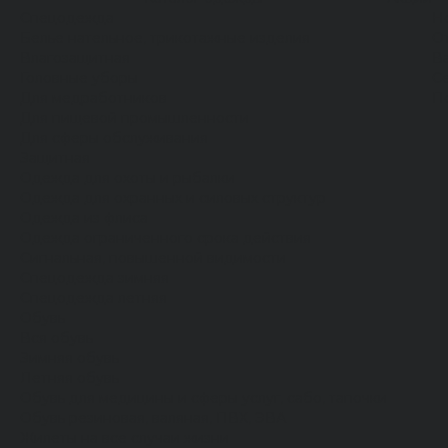
Спецодежда
Н
Белье нательное, трикотажные изделия
О
Влагозащитная
В
Головные уборы
С
Для медработников
П
Для пищевой промышленности
Для сферы обслуживания
Защитная
Одежда для охоты и рыбалки
Одежда для охранных и силовых структур
Одежда из флиса
Одежда ограниченного срока действия
Сигнальная, повышенной видимости
Спецодежда зимняя
Спецодежда летняя
Обувь
Вся обувь
Зимняя обувь
Летняя обувь
Обувь для медицины и сферы услуг, сабо, тапочки
Обувь резиновая, валяная, ПВХ, ЭВА
Жилеты на все случаи жизни