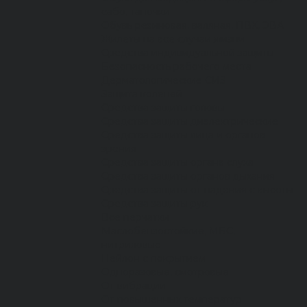
сабо, тапочки
Обувь резиновая, валяная, ПВХ, ЭВА
Жилеты на все случаи жизни
Средства индивидуальной защиты
Безопасность рабочего места
Дерматологические СИЗ
Защита коленей
Средства защиты головы
Средства защиты диэлектрические
Средства защиты лица и органов
зрения
Средства защиты органа слуха
Средства защиты органов дыхания
Средства защиты от падения с высоты
Средства защиты рук
Все перчатки
Маслобензостойкие, МБС,
нитриловые
Нейлон с покрытием
Одноразовые, смотровые
От вибрации
От повышенных температур