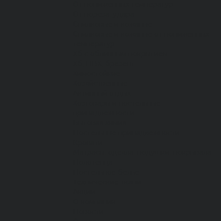
От пониженных температур
От пореза, удара
Спилковые и кожаные
Спилковые и кожаные от пониженных
температур
Хб с обливным покрытием
Хб, ПВХ, брезент
Химостойкие
Хозяйственные
Активный отдых
Хозтовары и постельные
принадлежности
Бытовая химия
Постельные принадлежности
Кровати
Матрасы, одеяла, подушки, покрывала
Полотенца
Постельное белье
Технические ткани
Акции
О компании
Новости