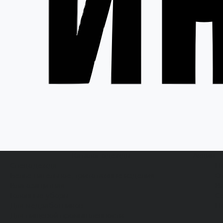
Каталог одежды
Акции
Спецодежда
Н
Белье нательное, трикотажные изделия
О
Влагозащитная
В
Головные уборы
С
Для медработников
П
Для пищевой промышленности