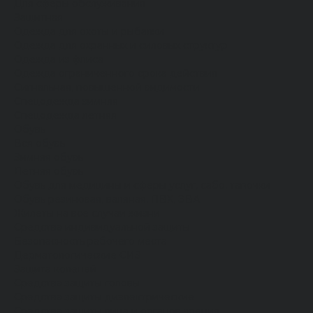
Для сферы обслуживания
Защитная
Одежда для охоты и рыбалки
Одежда для охранных и силовых структур
Одежда из флиса
Одежда ограниченного срока действия
Сигнальная, повышенной видимости
Спецодежда зимняя
Спецодежда летняя
Обувь
Вся обувь
Зимняя обувь
Летняя обувь
Обувь для медицины и сферы услуг, сабо, тапочки
Обувь резиновая, валяная, ПВХ, ЭВА
Жилеты на все случаи жизни
Средства индивидуальной защиты
Безопасность рабочего места
Дерматологические СИЗ
Защита коленей
Средства защиты головы
Средства защиты диэлектрические
Средства защиты лица и органов зрения