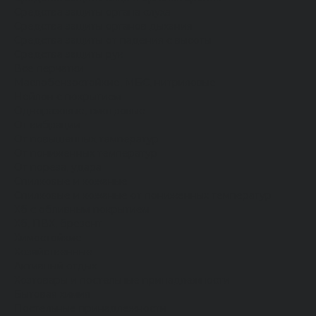
Средства защиты органа слуха
Средства защиты органов дыхания
Средства защиты от падения с высоты
Средства защиты рук
Все перчатки
Маслобензостойкие, МБС, нитриловые
Нейлон с покрытием
Одноразовые, смотровые
От вибрации
От повышенных температур
От пониженных температур
От пореза, удара
Спилковые и кожаные
Спилковые и кожаные от пониженных температур
Хб с обливным покрытием
Хб, ПВХ, брезент
Химостойкие
Хозяйственные
Активный отдых
Хозтовары и постельные принадлежности
Бытовая химия
Постельные принадлежности