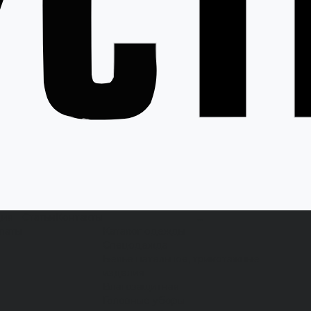
ция
Статьи
Контакты
...
латы
Каталог одежды
Спецодежда
Белье нательное, трикотажные
изделия
Влагозащитная
Головные уборы