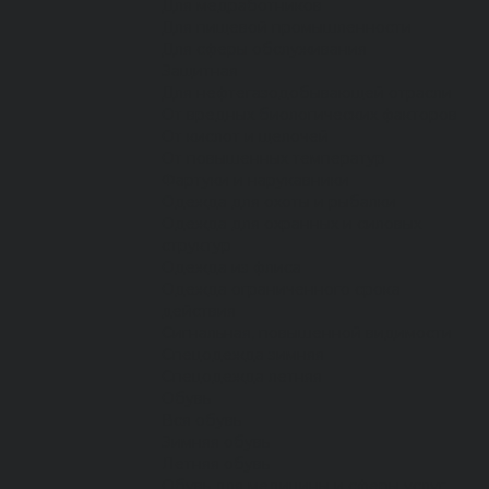
Для медработников
Для пищевой промышленности
Для сферы обслуживания
Защитная
Для нефтегазодобывающей отрасли
От вредных биологических факторов
От кислот и щелочей
От повышенных температур
Фартуки и нарукавники
Одежда для охоты и рыбалки
Одежда для охранных и силовых
структур
Одежда из флиса
Одежда ограниченного срока
действия
Сигнальная, повышенной видимости
Спецодежда зимняя
Спецодежда летняя
Обувь
Вся обувь
Зимняя обувь
Летняя обувь
Обувь для медицины и сферы услуг,