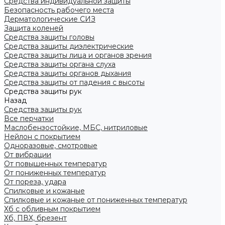
Средства индивидуальной защиты
Безопасность рабочего места
Дерматологические СИЗ
Защита коленей
Средства защиты головы
Средства защиты диэлектрические
Средства защиты лица и органов зрения
Средства защиты органа слуха
Средства защиты органов дыхания
Средства защиты от падения с высоты
Средства защиты рук
Назад
Средства защиты рук
Все перчатки
Маслобензостойкие, МБС, нитриловые
Нейлон с покрытием
Одноразовые, смотровые
От вибрации
От повышенных температур
От пониженных температур
От пореза, удара
Спилковые и кожаные
Спилковые и кожаные от пониженных температур
Хб с обливным покрытием
Хб, ПВХ, брезент