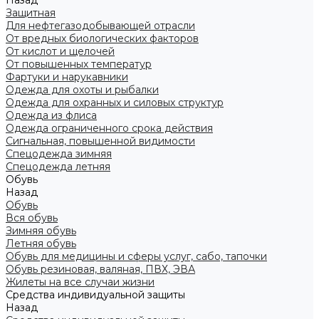
Назад
Защитная
Для нефтегазодобывающей отрасли
От вредных биологических факторов
От кислот и щелочей
От повышенных температур
Фартуки и нарукавники
Одежда для охоты и рыбалки
Одежда для охранных и силовых структур
Одежда из флиса
Одежда ограниченного срока действия
Сигнальная, повышенной видимости
Спецодежда зимняя
Спецодежда летняя
Обувь
Назад
Обувь
Вся обувь
Зимняя обувь
Летняя обувь
Обувь для медицины и сферы услуг, сабо, тапочки
Обувь резиновая, валяная, ПВХ, ЭВА
Жилеты на все случаи жизни
Средства индивидуальной защиты
Назад