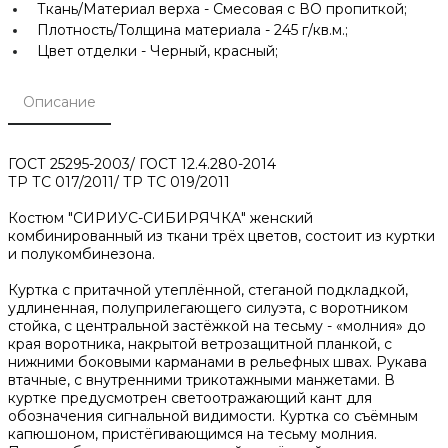
Ткань/Материал верха -
Смесовая с ВО пропиткой;
Плотность/Толщина материала -
245 г/кв.м.;
Цвет отделки -
Черный, красный;
Описание
ГОСТ 25295-2003/ ГОСТ 12.4.280-2014
ТР ТС 017/2011/ ТР ТС 019/2011
Костюм "СИРИУС-СИБИРЯЧКА" женский
комбинированный из ткани трёх цветов, состоит из куртки
и полукомбинезона.
Куртка с притачной утеплённой, стеганой подкладкой,
удлиненная, полуприлегающего силуэта, с воротником
стойка, с центральной застёжкой на тесьму - «молния» до
края воротника, накрытой ветрозащитной планкой, с
нижними боковыми карманами в рельефных швах. Рукава
втачные, с внутренними трикотажными манжетами. В
куртке предусмотрен светоотражающий кант для
обозначения сигнальной видимости. Куртка со съёмным
капюшоном, пристёгивающимся на тесьму молния.