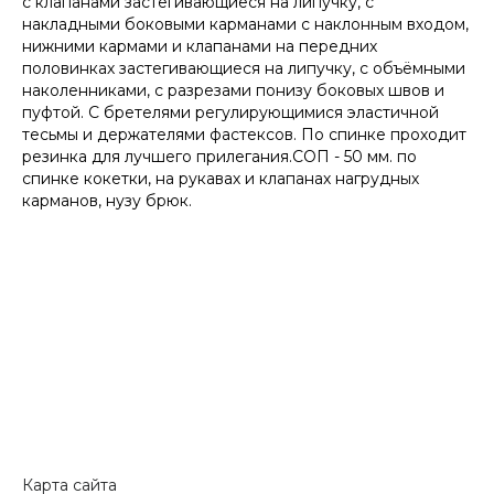
с клапанами застегивающиеся на липучку, с
накладными боковыми карманами с наклонным входом,
нижними кармами и клапанами на передних
половинках застегивающиеся на липучку, с объёмными
наколенниками, с разрезами понизу боковых швов и
пуфтой. С бретелями регулирующимися эластичной
тесьмы и держателями фастексов. По спинке проходит
резинка для лучшего прилегания.СОП - 50 мм. по
спинке кокетки, на рукавах и клапанах нагрудных
карманов, нузу брюк.
Карта сайта