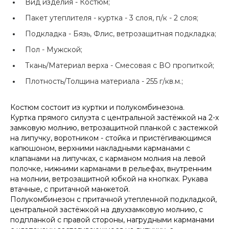
Вид изделия -
Костюм;
Пакет утеплителя -
куртка - 3 слоя, п/к - 2 слоя;
Подкладка -
Бязь, Флис, ветрозащитная подкладка;
Пол -
Мужской;
Ткань/Материал верха -
Смесовая с ВО пропиткой;
Плотность/Толщина материала -
255 г/кв.м.;
Костюм состоит из куртки и полукомбинезона.
Куртка прямого силуэта с центральной застёжкой на 2-х
замковую молнию, ветрозащитной планкой с застежкой
на липучку, воротником - стойка и пристёгивающимся
капюшоном, верхними накладными карманами с
клапанами на липучках, с карманом молния на левой
полочке, нижними карманами в рельефах, внутренним
на молнии, ветрозащитной юбкой на кнопках. Рукава
втачные, с притачной манжетой.
Полукомбинезон с притачной утепленной подкладкой,
центральной застёжкой на двухзамковую молнию, с
подпланкой с правой стороны, нагрудными карманами