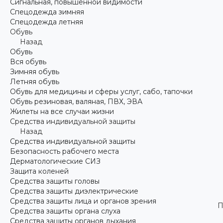
Сигнальная, повышенной видимости
Спецодежда зимняя
Спецодежда летняя
Обувь
Назад
Обувь
Вся обувь
Зимняя обувь
Летняя обувь
Обувь для медицины и сферы услуг, сабо, тапочки
Обувь резиновая, валяная, ПВХ, ЭВА
Жилеты на все случаи жизни
Средства индивидуальной защиты
Назад
Средства индивидуальной защиты
Безопасность рабочего места
Дерматологические СИЗ
Защита коленей
Средства защиты головы
Средства защиты диэлектрические
Средства защиты лица и органов зрения
П
Средства защиты органа слуха
Средства защиты органов дыхания