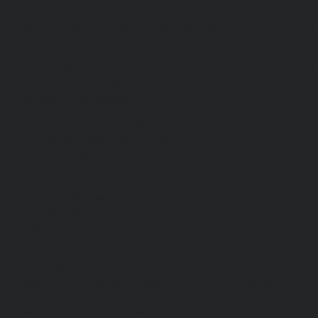
Спецодежда
Н
Белье нательное, трикотажные изделия
О
Влагозащитная
В
Головные уборы
С
Для медработников
П
Для пищевой промышленности
Для сферы обслуживания
Защитная
Одежда для охоты и рыбалки
Одежда для охранных и силовых структур
Одежда из флиса
Одежда ограниченного срока действия
Сигнальная, повышенной видимости
Спецодежда зимняя
Спецодежда летняя
Обувь
Вся обувь
Зимняя обувь
Летняя обувь
Обувь для медицины и сферы услуг, сабо, тапочки
Обувь резиновая, валяная, ПВХ, ЭВА
Жилеты на все случаи жизни