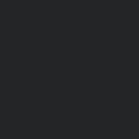
Спецодежда зимняя
Спецодежда летняя
Обувь
Вся обувь
Зимняя обувь
Летняя обувь
Обувь для медицины и сферы услуг,
сабо, тапочки
Обувь резиновая, валяная, ПВХ, ЭВА
Жилеты на все случаи жизни
Средства индивидуальной защиты
Безопасность рабочего места
Дерматологические СИЗ
Защита коленей
Средства защиты головы
Средства защиты диэлектрические
Средства защиты лица и органов
зрения
Средства защиты органа слуха
Средства защиты органов дыхания
Средства защиты от падения с высоты
Средства защиты рук