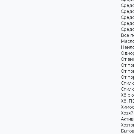
Средс
Средс
Средс
Средс
Средс
Все п
Масло
Нейло
Однор
От ви
От по
От по
От по
Спилк
Спилк
Хб с 
Хб, П
Химос
Хозяй
Актив
Хозто
Бытов