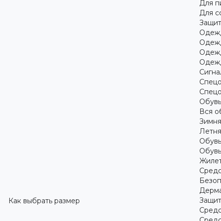
Для 
Для с
Защит
Одежд
Одежд
Одежд
Одежд
Сигна
Спецо
Спецо
Обув
Вся о
Зимня
Летня
Обувь
Обувь
Жилет
Средс
Безоп
Дерма
Защит
Как выбрать размер
Средс
Средс