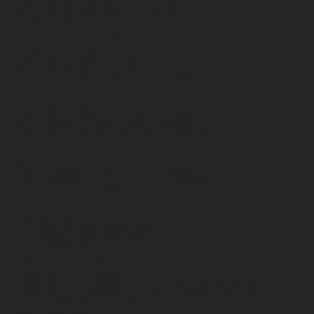
Средства индивидуальной защиты
Безопасность рабочего места
Дерматологические СИЗ
Защита коленей
Средства защиты головы
Средства защиты диэлектрические
Средства защиты лица и органов зрения
Средства защиты органа слуха
Средства защиты органов дыхания
Средства защиты от падения с высоты
Средства защиты рук
Все перчатки
Маслобензостойкие, МБС, нитриловые
Нейлон с покрытием
Одноразовые, смотровые
От вибрации
От повышенных температур
От пониженных температур
От пореза, удара
Спилковые и кожаные
Спилковые и кожаные от пониженных температур
Хб с обливным покрытием