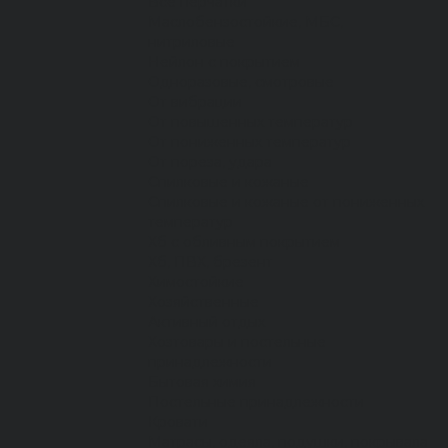
Все перчатки
Маслобензостойкие, МБС,
нитриловые
Нейлон с покрытием
Одноразовые, смотровые
От вибрации
От повышенных температур
От пониженных температур
От пореза, удара
Спилковые и кожаные
Спилковые и кожаные от пониженных
температур
Хб с обливным покрытием
Хб, ПВХ, брезент
Химостойкие
Хозяйственные
Активный отдых
Хозтовары и постельные
принадлежности
Бытовая химия
Постельные принадлежности
Кровати
Матрасы, одеяла, подушки, покрывала