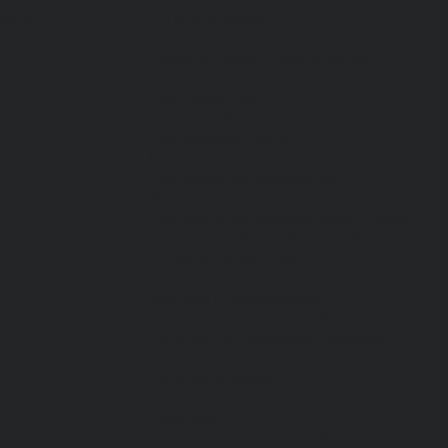
латы
Каталог одежды
Спецодежда
Белье нательное, трикотажные
изделия
Влагозащитная
Головные уборы
Для медработников
Для пищевой промышленности
Для сферы обслуживания
Защитная
Для нефтегазодобывающей отрасли
От вредных биологических факторов
От кислот и щелочей
От повышенных температур
Фартуки и нарукавники
Одежда для охоты и рыбалки
Одежда для охранных и силовых
структур
Одежда из флиса
Одежда ограниченного срока
действия
Сигнальная, повышенной видимости