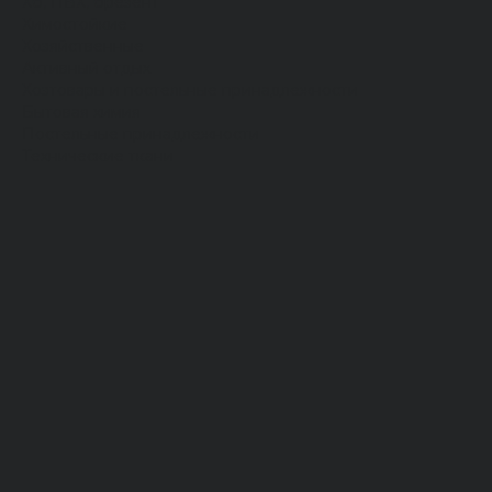
Хб, ПВХ, брезент
Химостойкие
Хозяйственные
Активный отдых
Хозтовары и постельные принадлежности
Бытовая химия
Постельные принадлежности
Технические ткани