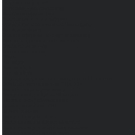
От кислот и щелочей
От повышенных температур
Фартуки и нарукавники
Одежда для охоты и рыбалки
Одежда для охранных и силовых структур
Одежда из флиса
Одежда ограниченного срока действия
Сигнальная, повышенной видимости
Спецодежда зимняя
Спецодежда летняя
Обувь
Вся обувь
Зимняя обувь
Летняя обувь
Обувь для медицины и сферы услуг, сабо, тапочки
Обувь резиновая, валяная, ПВХ, ЭВА
Жилеты на все случаи жизни
Средства индивидуальной защиты
Безопасность рабочего места
Дерматологические СИЗ
Защита коленей
Средства защиты головы
Средства защиты диэлектрические
Средства защиты лица и органов зрения
Средства защиты органа слуха