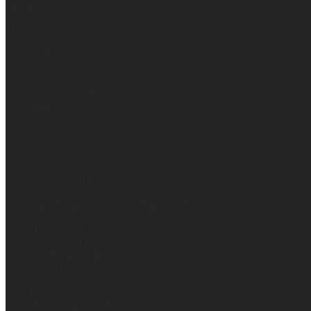
Акции
О компании
Новости
Отзывы
Вакансии
Сертификаты
Политика конфиденциальности
Как выбрать размер
Информация
Способы оплаты
Гарантии
Статьи
Контакты
...
Каталог одежды
Спецодежда
Белье нательное, трикотажные изделия
Влагозащитная
Головные уборы
Для медработников
Для пищевой промышленности
Для сферы обслуживания
Защитная
Для нефтегазодобывающей отрасли
От вредных биологических факторов