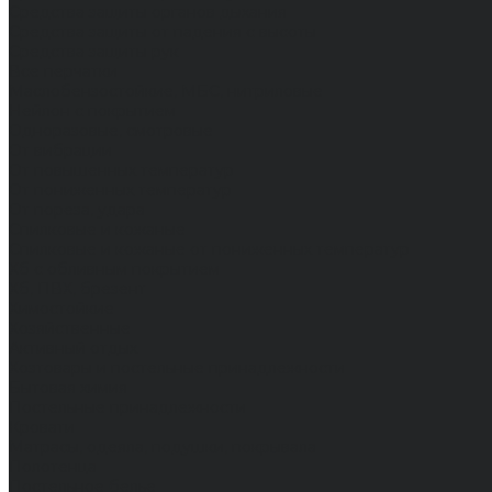
Средства защиты органов дыхания
Средства защиты от падения с высоты
Средства защиты рук
Все перчатки
Маслобензостойкие, МБС, нитриловые
Нейлон с покрытием
Одноразовые, смотровые
От вибрации
От повышенных температур
От пониженных температур
От пореза, удара
Спилковые и кожаные
Спилковые и кожаные от пониженных температур
Хб с обливным покрытием
Хб, ПВХ, брезент
Химостойкие
Хозяйственные
Активный отдых
Хозтовары и постельные принадлежности
Бытовая химия
Постельные принадлежности
Кровати
Матрасы, одеяла, подушки, покрывала
Полотенца
Постельное белье