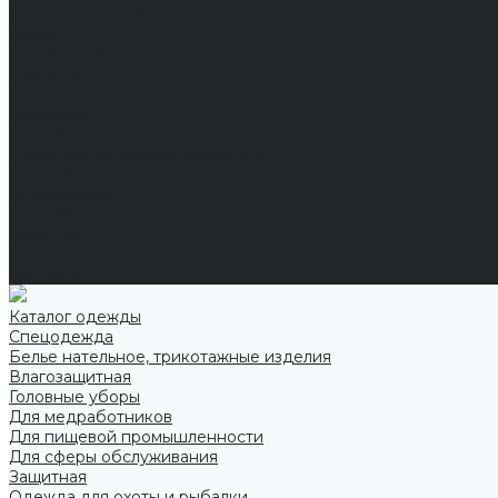
Технические ткани
Акции
О компании
Новости
Отзывы
Вакансии
Сертификаты
Политика конфиденциальности
Как выбрать размер
Информация
Способы оплаты
Гарантии
Статьи
Контакты
Каталог одежды
Спецодежда
Белье нательное, трикотажные изделия
Влагозащитная
Головные уборы
Для медработников
Для пищевой промышленности
Для сферы обслуживания
Защитная
Одежда для охоты и рыбалки