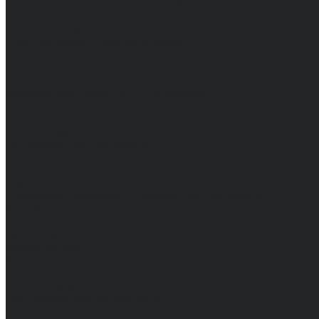
Средства защиты диэлектрические
Средства защиты лица и органов зрения
Средства защиты органа слуха
Средства защиты органов дыхания
Средства защиты от падения с высоты
Средства защиты рук
Все перчатки
Маслобензостойкие, МБС, нитриловые
Нейлон с покрытием
Одноразовые, смотровые
От вибрации
От повышенных температур
От пониженных температур
От пореза, удара
Спилковые и кожаные
Спилковые и кожаные от пониженных температур
Хб с обливным покрытием
Хб, ПВХ, брезент
Химостойкие
Хозяйственные
Активный отдых
Хозтовары и постельные принадлежности
Бытовая химия
Постельные принадлежности
Технические ткани