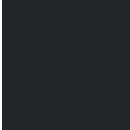
Влагозащитная
Головные уборы
Для медработников
Для пищевой промышленности
Для сферы обслуживания
Защитная
Одежда для охоты и рыбалки
Одежда для охранных и силовых структур
Одежда из флиса
Одежда ограниченного срока действия
Сигнальная, повышенной видимости
Спецодежда зимняя
Спецодежда летняя
Обувь
Вся обувь
Зимняя обувь
Летняя обувь
Обувь для медицины и сферы услуг, сабо, тапочки
Обувь резиновая, валяная, ПВХ, ЭВА
Жилеты на все случаи жизни
Средства индивидуальной защиты
Безопасность рабочего места
Дерматологические СИЗ
Защита коленей
Средства защиты головы