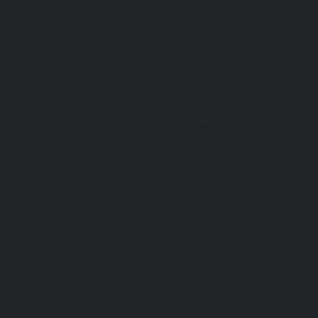
латы
Каталог одежды
Спецодежда
Белье нательное, трикотажные
изделия
Влагозащитная
Головные уборы
Для медработников
Для пищевой промышленности
Для сферы обслуживания
Защитная
Для нефтегазодобывающей отрасли
От вредных биологических факторов
От кислот и щелочей
От повышенных температур
Фартуки и нарукавники
Одежда для охоты и рыбалки
Одежда для охранных и силовых
структур
Одежда из флиса
Одежда ограниченного срока
действия
Сигнальная, повышенной видимости