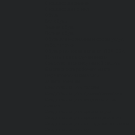
Спецодежда зимняя
Спецодежда летняя
Обувь
Вся обувь
Зимняя обувь
Летняя обувь
Обувь для медицины и сферы услуг,
сабо, тапочки
Обувь резиновая, валяная, ПВХ, ЭВА
Жилеты на все случаи жизни
Средства индивидуальной защиты
Безопасность рабочего места
Дерматологические СИЗ
Защита коленей
Средства защиты головы
Средства защиты диэлектрические
Средства защиты лица и органов
зрения
Средства защиты органа слуха
Средства защиты органов дыхания
Средства защиты от падения с высоты
Средства защиты рук