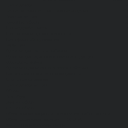
Спецодежда
Н
Белье нательное, трикотажные изделия
О
Влагозащитная
В
Головные уборы
С
Для медработников
П
Для пищевой промышленности
Для сферы обслуживания
Защитная
Одежда для охоты и рыбалки
Одежда для охранных и силовых структур
Одежда из флиса
Одежда ограниченного срока действия
Сигнальная, повышенной видимости
Спецодежда зимняя
Спецодежда летняя
Обувь
Вся обувь
Зимняя обувь
Летняя обувь
Обувь для медицины и сферы услуг, сабо, тапочки
Обувь резиновая, валяная, ПВХ, ЭВА
Жилеты на все случаи жизни