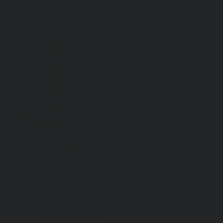
Средства индивидуальной защиты
Безопасность рабочего места
Дерматологические СИЗ
Защита коленей
Средства защиты головы
Средства защиты диэлектрические
Средства защиты лица и органов зрения
Средства защиты органа слуха
Средства защиты органов дыхания
Средства защиты от падения с высоты
Средства защиты рук
Все перчатки
Маслобензостойкие, МБС, нитриловые
Нейлон с покрытием
Одноразовые, смотровые
От вибрации
От повышенных температур
От пониженных температур
От пореза, удара
Спилковые и кожаные
Спилковые и кожаные от пониженных температур
Хб с обливным покрытием