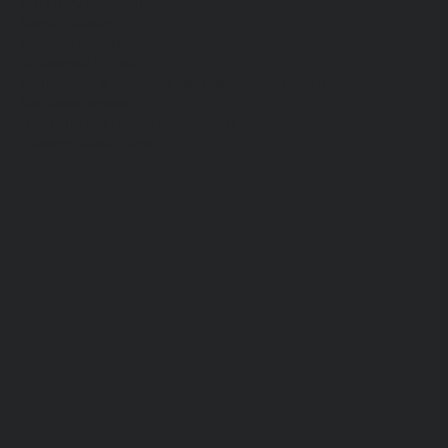
Хб, ПВХ, брезент
Химостойкие
Хозяйственные
Активный отдых
Хозтовары и постельные принадлежности
Бытовая химия
Постельные принадлежности
Технические ткани