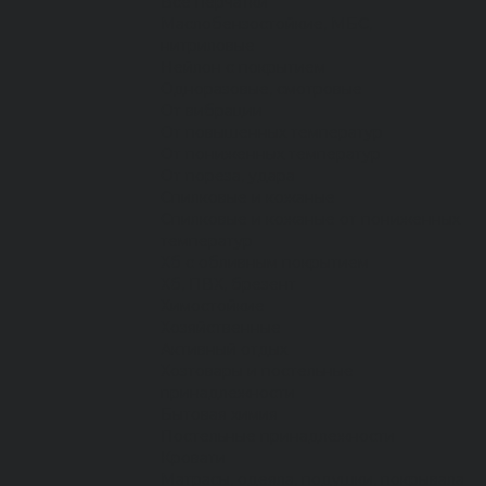
Все перчатки
Маслобензостойкие, МБС,
нитриловые
Нейлон с покрытием
Одноразовые, смотровые
От вибрации
От повышенных температур
От пониженных температур
От пореза, удара
Спилковые и кожаные
Спилковые и кожаные от пониженных
температур
Хб с обливным покрытием
Хб, ПВХ, брезент
Химостойкие
Хозяйственные
Активный отдых
Хозтовары и постельные
принадлежности
Бытовая химия
Постельные принадлежности
Кровати
Матрасы, одеяла, подушки, покрывала