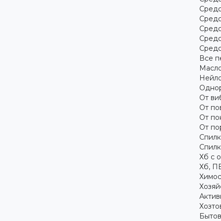
Средс
Средс
Средс
Средс
Средс
Все п
Масло
Нейло
Однор
От ви
От по
От по
От по
Спилк
Спилк
Хб с 
Хб, П
Химос
Хозяй
Актив
Хозто
Бытов