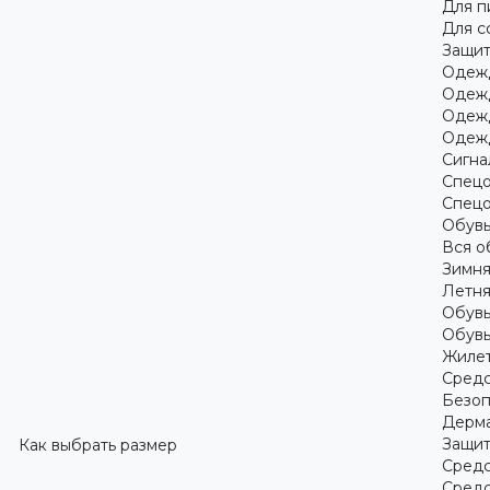
Для 
Для с
Защит
Одежд
Одежд
Одежд
Одежд
Сигна
Спецо
Спецо
Обув
Вся о
Зимня
Летня
Обувь
Обувь
Жилет
Средс
Безоп
Дерма
Защит
Как выбрать размер
Средс
Средс