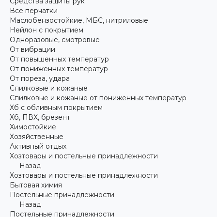
Средства защиты рук
Все перчатки
Маслобензостойкие, МБС, нитриловые
Нейлон с покрытием
Одноразовые, смотровые
От вибрации
От повышенных температур
От пониженных температур
От пореза, удара
Спилковые и кожаные
Спилковые и кожаные от пониженных температур
Хб с обливным покрытием
Хб, ПВХ, брезент
Химостойкие
Хозяйственные
Активный отдых
Хозтовары и постельные принадлежности
Назад
Хозтовары и постельные принадлежности
Бытовая химия
Постельные принадлежности
Назад
Постельные принадлежности