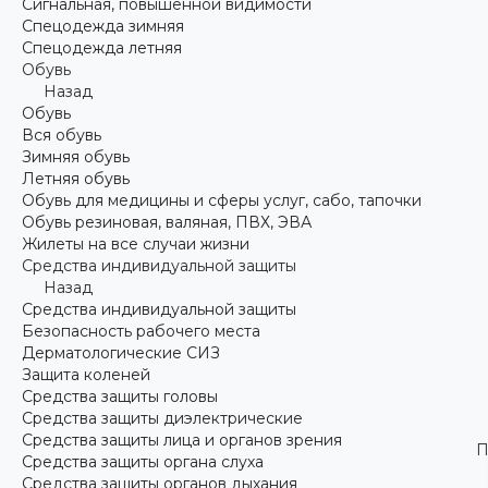
Сигнальная, повышенной видимости
Спецодежда зимняя
Спецодежда летняя
Обувь
Назад
Обувь
Вся обувь
Зимняя обувь
Летняя обувь
Обувь для медицины и сферы услуг, сабо, тапочки
Обувь резиновая, валяная, ПВХ, ЭВА
Жилеты на все случаи жизни
Средства индивидуальной защиты
Назад
Средства индивидуальной защиты
Безопасность рабочего места
Дерматологические СИЗ
Защита коленей
Средства защиты головы
Средства защиты диэлектрические
Средства защиты лица и органов зрения
П
Средства защиты органа слуха
Средства защиты органов дыхания