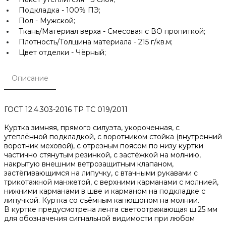
Подкладка -
100% ПЭ;
Пол -
Мужской;
Ткань/Материал верха -
Смесовая с ВО пропиткой;
Плотность/Толщина материала -
215 г/кв.м;
Цвет отделки -
Чёрный;
Описание
ГОСТ 12.4.303-2016 ТР ТС 019/2011
Куртка зимняя, прямого силуэта, укороченная, с
утеплённой подкладкой, с воротником стойка (внутренний
воротник меховой), с отрезным поясом по низу куртки
частично стянутым резинкой, с застёжкой на молнию,
накрытую внешним ветрозащитным клапаном,
застёгивающимся на липучку, с втачными рукавами с
трикотажной манжетой, с верхними карманами с молнией,
нижними карманами в шве и карманом на подкладке с
липучкой. Куртка со съёмным капюшоном на молнии.
В куртке предусмотрена лента светоотражающая ш.25 мм
для обозначения сигнальной видимости при любом