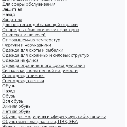
Для сферы обслуживания
Защитная
Назад
Защитная
Для нефтегазодобывающей отрасли
От вредных биологических факторов
От кислот и щелочей
От повышенных температур
Фартуки и нарукавники
Одежда для охоты и рыбалки
Одежда для охранных и силовых структур
Одежда из флиса
Одежда ограниченного срока действия
Сигнальная, повышенной видимости
Спецодежда зимняя
Спецодежда летняя
Обувь
Назад
Обувь
Вся обувь
Зимняя обувь
Летняя обувь
Обувь для медицины и сферы услуг, сабо, тапочки
Обувь резиновая, валяная, ПВХ, ЭВА
Жилеты на все случаи жизни