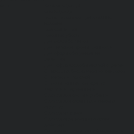
латы
Каталог одежды
Спецодежда
Белье нательное, трикотажные
изделия
Влагозащитная
Головные уборы
Для медработников
Для пищевой промышленности
Для сферы обслуживания
Защитная
Для нефтегазодобывающей отрасли
От вредных биологических факторов
От кислот и щелочей
От повышенных температур
Фартуки и нарукавники
Одежда для охоты и рыбалки
Одежда для охранных и силовых
структур
Одежда из флиса
Одежда ограниченного срока
действия
Сигнальная, повышенной видимости