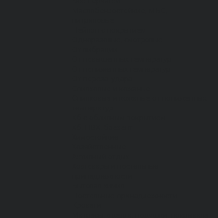
Все перчатки
Маслобензостойкие, МБС,
нитриловые
Нейлон с покрытием
Одноразовые, смотровые
От вибрации
От повышенных температур
От пониженных температур
От пореза, удара
Спилковые и кожаные
Спилковые и кожаные от пониженных
температур
Хб с обливным покрытием
Хб, ПВХ, брезент
Химостойкие
Хозяйственные
Активный отдых
Хозтовары и постельные
принадлежности
Бытовая химия
Постельные принадлежности
Кровати
Матрасы, одеяла, подушки, покрывала