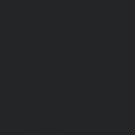
Средства индивидуальной защиты
Безопасность рабочего места
Дерматологические СИЗ
Защита коленей
Средства защиты головы
Средства защиты диэлектрические
Средства защиты лица и органов зрения
Средства защиты органа слуха
Средства защиты органов дыхания
Средства защиты от падения с высоты
Средства защиты рук
Все перчатки
Маслобензостойкие, МБС, нитриловые
Нейлон с покрытием
Одноразовые, смотровые
От вибрации
От повышенных температур
От пониженных температур
От пореза, удара
Спилковые и кожаные
Спилковые и кожаные от пониженных температур
Хб с обливным покрытием