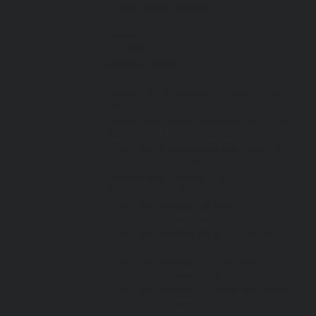
Спецодежда зимняя
Спецодежда летняя
Обувь
Вся обувь
Зимняя обувь
Летняя обувь
Обувь для медицины и сферы услуг,
сабо, тапочки
Обувь резиновая, валяная, ПВХ, ЭВА
Жилеты на все случаи жизни
Средства индивидуальной защиты
Безопасность рабочего места
Дерматологические СИЗ
Защита коленей
Средства защиты головы
Средства защиты диэлектрические
Средства защиты лица и органов
зрения
Средства защиты органа слуха
Средства защиты органов дыхания
Средства защиты от падения с высоты
Средства защиты рук