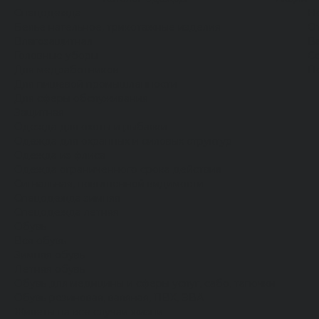
Спецодежда
Н
Белье нательное, трикотажные изделия
О
Влагозащитная
В
Головные уборы
С
Для медработников
П
Для пищевой промышленности
Для сферы обслуживания
Защитная
Одежда для охоты и рыбалки
Одежда для охранных и силовых структур
Одежда из флиса
Одежда ограниченного срока действия
Сигнальная, повышенной видимости
Спецодежда зимняя
Спецодежда летняя
Обувь
Вся обувь
Зимняя обувь
Летняя обувь
Обувь для медицины и сферы услуг, сабо, тапочки
Обувь резиновая, валяная, ПВХ, ЭВА
Жилеты на все случаи жизни