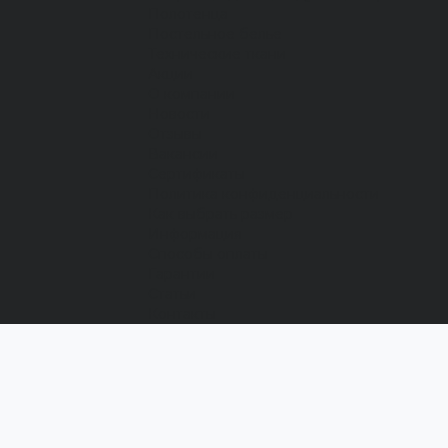
Полотенца
Постельное белье
Технические ткани
Акции
О компании
Новости
Отзывы
Вакансии
Сертификаты
Политика конфиденциальности
Как выбрать размер
Информация
Способы оплаты
Гарантии
Статьи
Контакты