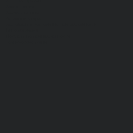
Хб, ПВХ, брезент
Химостойкие
Хозяйственные
Активный отдых
Хозтовары и постельные принадлежности
Бытовая химия
Постельные принадлежности
Технические ткани