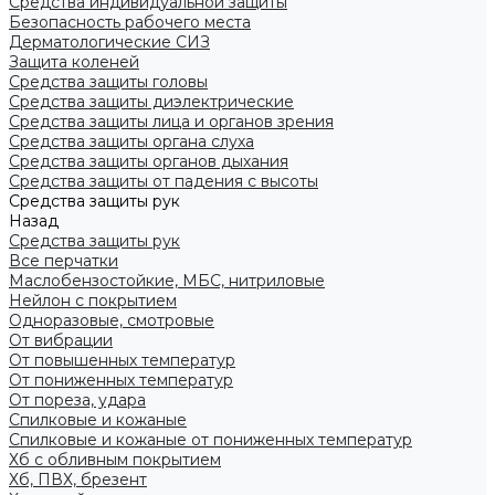
Средства индивидуальной защиты
Безопасность рабочего места
Дерматологические СИЗ
Защита коленей
Средства защиты головы
Средства защиты диэлектрические
Средства защиты лица и органов зрения
Средства защиты органа слуха
Средства защиты органов дыхания
Средства защиты от падения с высоты
Средства защиты рук
Назад
Средства защиты рук
Все перчатки
Маслобензостойкие, МБС, нитриловые
Нейлон с покрытием
Одноразовые, смотровые
От вибрации
От повышенных температур
От пониженных температур
От пореза, удара
Спилковые и кожаные
Спилковые и кожаные от пониженных температур
Хб с обливным покрытием
Хб, ПВХ, брезент