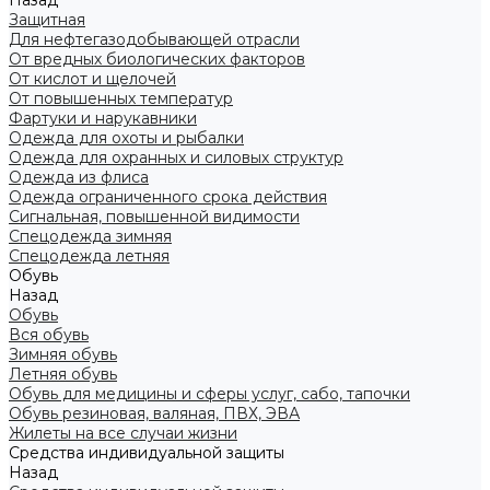
Назад
Защитная
Для нефтегазодобывающей отрасли
От вредных биологических факторов
От кислот и щелочей
От повышенных температур
Фартуки и нарукавники
Одежда для охоты и рыбалки
Одежда для охранных и силовых структур
Одежда из флиса
Одежда ограниченного срока действия
Сигнальная, повышенной видимости
Спецодежда зимняя
Спецодежда летняя
Обувь
Назад
Обувь
Вся обувь
Зимняя обувь
Летняя обувь
Обувь для медицины и сферы услуг, сабо, тапочки
Обувь резиновая, валяная, ПВХ, ЭВА
Жилеты на все случаи жизни
Средства индивидуальной защиты
Назад