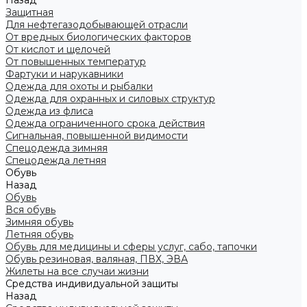
Назад
Защитная
Для нефтегазодобывающей отрасли
От вредных биологических факторов
От кислот и щелочей
От повышенных температур
Фартуки и нарукавники
Одежда для охоты и рыбалки
Одежда для охранных и силовых структур
Одежда из флиса
Одежда ограниченного срока действия
Сигнальная, повышенной видимости
Спецодежда зимняя
Спецодежда летняя
Обувь
Назад
Обувь
Вся обувь
Зимняя обувь
Летняя обувь
Обувь для медицины и сферы услуг, сабо, тапочки
Обувь резиновая, валяная, ПВХ, ЭВА
Жилеты на все случаи жизни
Средства индивидуальной защиты
Назад