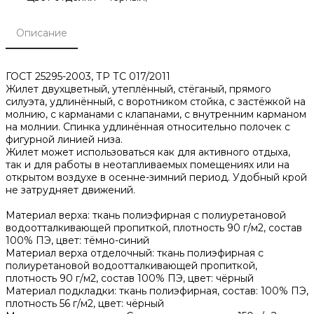
Описание
ГОСТ 25295-2003, ТР ТС 017/2011
Жилет двухцветный, утеплённый, стёганый, прямого
силуэта, удлинённый, с воротником стойка, с застёжкой на
молнию, с карманами с клапанами, с внутренним карманом
на молнии. Спинка удлинённая относительно полочек с
фигурной линией низа.
Жилет может использоваться как для активного отдыха,
так и для работы в неотапливаемых помещениях или на
открытом воздухе в осенне-зимний период. Удобный крой
не затрудняет движений.
Материал верха: ткань полиэфирная с полиуретановой
водоотталкивающей пропиткой, плотность 90 г/м2, состав
100% ПЭ, цвет: тёмно-синий
Материал верха отделочный: ткань полиэфирная с
полиуретановой водоотталкивающей пропиткой,
плотность 90 г/м2, состав 100% ПЭ, цвет: чёрный
Материал подкладки: ткань полиэфирная, состав: 100% ПЭ,
плотность 56 г/м2, цвет: чёрный