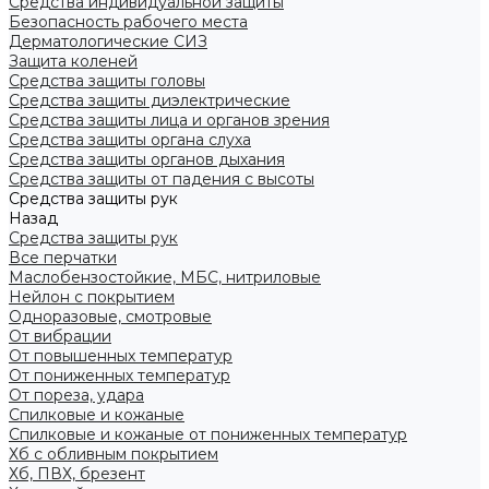
Средства индивидуальной защиты
Безопасность рабочего места
Дерматологические СИЗ
Защита коленей
Средства защиты головы
Средства защиты диэлектрические
Средства защиты лица и органов зрения
Средства защиты органа слуха
Средства защиты органов дыхания
Средства защиты от падения с высоты
Средства защиты рук
Назад
Средства защиты рук
Все перчатки
Маслобензостойкие, МБС, нитриловые
Нейлон с покрытием
Одноразовые, смотровые
От вибрации
От повышенных температур
От пониженных температур
От пореза, удара
Спилковые и кожаные
Спилковые и кожаные от пониженных температур
Хб с обливным покрытием
Хб, ПВХ, брезент