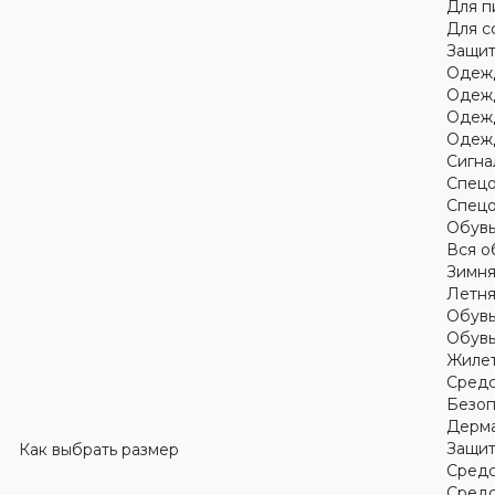
Для 
Для с
Защит
Одежд
Одежд
Одежд
Одежд
Сигна
Спецо
Спецо
Обув
Вся о
Зимня
Летня
Обувь
Обувь
Жилет
Средс
Безоп
Дерма
Защит
Как выбрать размер
Средс
Средс