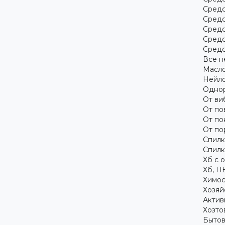
Средс
Средс
Средс
Средс
Средс
Все п
Масло
Нейло
Однор
От ви
От по
От по
От по
Спилк
Спилк
Хб с 
Хб, П
Химос
Хозяй
Актив
Хозто
Бытов