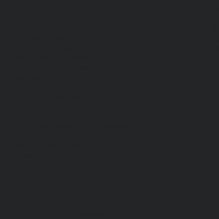
Спецодежда
Н
Белье нательное, трикотажные изделия
О
Влагозащитная
В
Головные уборы
С
Для медработников
П
Для пищевой промышленности
Для сферы обслуживания
Защитная
Одежда для охоты и рыбалки
Одежда для охранных и силовых структур
Одежда из флиса
Одежда ограниченного срока действия
Сигнальная, повышенной видимости
Спецодежда зимняя
Спецодежда летняя
Обувь
Вся обувь
Зимняя обувь
Летняя обувь
Обувь для медицины и сферы услуг, сабо, тапочки
Обувь резиновая, валяная, ПВХ, ЭВА
Жилеты на все случаи жизни