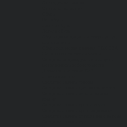
Спецодежда зимняя
Спецодежда летняя
Обувь
Вся обувь
Зимняя обувь
Летняя обувь
Обувь для медицины и сферы услуг,
сабо, тапочки
Обувь резиновая, валяная, ПВХ, ЭВА
Жилеты на все случаи жизни
Средства индивидуальной защиты
Безопасность рабочего места
Дерматологические СИЗ
Защита коленей
Средства защиты головы
Средства защиты диэлектрические
Средства защиты лица и органов
зрения
Средства защиты органа слуха
Средства защиты органов дыхания
Средства защиты от падения с высоты
Средства защиты рук