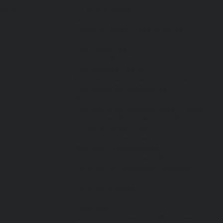
латы
Каталог одежды
Спецодежда
Белье нательное, трикотажные
изделия
Влагозащитная
Головные уборы
Для медработников
Для пищевой промышленности
Для сферы обслуживания
Защитная
Для нефтегазодобывающей отрасли
От вредных биологических факторов
От кислот и щелочей
От повышенных температур
Фартуки и нарукавники
Одежда для охоты и рыбалки
Одежда для охранных и силовых
структур
Одежда из флиса
Одежда ограниченного срока
действия
Сигнальная, повышенной видимости