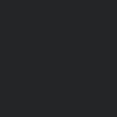
Хб, ПВХ, брезент
Химостойкие
Хозяйственные
Активный отдых
Хозтовары и постельные принадлежности
Бытовая химия
Постельные принадлежности
Технические ткани