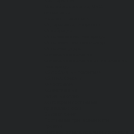
Все перчатки
Маслобензостойкие, МБС,
нитриловые
Нейлон с покрытием
Одноразовые, смотровые
От вибрации
От повышенных температур
От пониженных температур
От пореза, удара
Спилковые и кожаные
Спилковые и кожаные от пониженных
температур
Хб с обливным покрытием
Хб, ПВХ, брезент
Химостойкие
Хозяйственные
Активный отдых
Хозтовары и постельные
принадлежности
Бытовая химия
Постельные принадлежности
Кровати
Матрасы, одеяла, подушки, покрывала