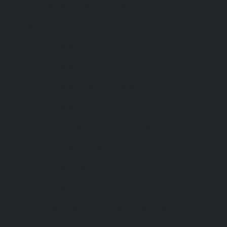
Средства индивидуальной защиты
Безопасность рабочего места
Дерматологические СИЗ
Защита коленей
Средства защиты головы
Средства защиты диэлектрические
Средства защиты лица и органов зрения
Средства защиты органа слуха
Средства защиты органов дыхания
Средства защиты от падения с высоты
Средства защиты рук
Все перчатки
Маслобензостойкие, МБС, нитриловые
Нейлон с покрытием
Одноразовые, смотровые
От вибрации
От повышенных температур
От пониженных температур
От пореза, удара
Спилковые и кожаные
Спилковые и кожаные от пониженных температур
Хб с обливным покрытием