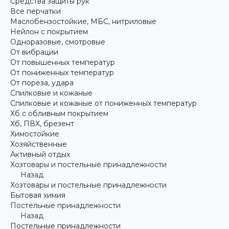
Средства защиты рук
Все перчатки
Маслобензостойкие, МБС, нитриловые
Нейлон с покрытием
Одноразовые, смотровые
От вибрации
От повышенных температур
От пониженных температур
От пореза, удара
Спилковые и кожаные
Спилковые и кожаные от пониженных температур
Хб с обливным покрытием
Хб, ПВХ, брезент
Химостойкие
Хозяйственные
Активный отдых
Хозтовары и постельные принадлежности
Назад
Хозтовары и постельные принадлежности
Бытовая химия
Постельные принадлежности
Назад
Постельные принадлежности