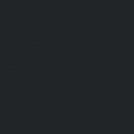
Для сферы обслуживания
Защитная
Одежда для охоты и рыбалки
Одежда для охранных и силовых структур
Одежда из флиса
Одежда ограниченного срока действия
Сигнальная, повышенной видимости
Спецодежда зимняя
Спецодежда летняя
Обувь
Вся обувь
Зимняя обувь
Летняя обувь
Обувь для медицины и сферы услуг, сабо, тапочки
Обувь резиновая, валяная, ПВХ, ЭВА
Жилеты на все случаи жизни
Средства индивидуальной защиты
Безопасность рабочего места
Дерматологические СИЗ
Защита коленей
Средства защиты головы
Средства защиты диэлектрические