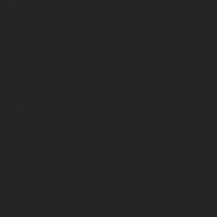
Средства защиты лица и органов зрения
Средства защиты органа слуха
Средства защиты органов дыхания
Средства защиты от падения с высоты
Средства защиты рук
Все перчатки
Маслобензостойкие, МБС, нитриловые
Нейлон с покрытием
Одноразовые, смотровые
От вибрации
От повышенных температур
От пониженных температур
От пореза, удара
Спилковые и кожаные
Спилковые и кожаные от пониженных температур
Хб с обливным покрытием
Хб, ПВХ, брезент
Химостойкие
Хозяйственные
Активный отдых
Хозтовары и постельные принадлежности
Бытовая химия
Постельные принадлежности