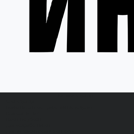
Каталог одежды
Спецодежда
Белье нательное, трикотажные изделия
Влагозащитная
Головные уборы
Для медработников
Для пищевой промышленности