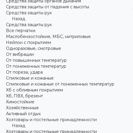
Средства защиты органов дыхания
Средства защиты от падения с высоты
Средства защиты рук
Назад
Средства защиты рук
Все перчатки
Маслобензостойкие, МБС, нитриловые
Нейлон с покрытием
Одноразовые, смотровые
От вибрации
От повышенных температур
От пониженных температур
От пореза, удара
Спилковые и кожаные
Спилковые и кожаные от пониженных температур
Хб с обливным покрытием
Хб, ПВХ, брезент
Химостойкие
Хозяйственные
Активный отдых
Хозтовары и постельные принадлежности
Назад
Хозтовары и постельные принадлежности