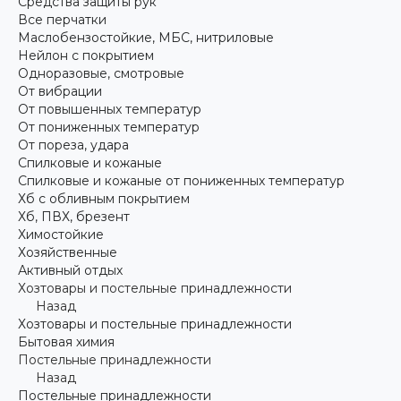
Средства защиты рук
Все перчатки
Маслобензостойкие, МБС, нитриловые
Нейлон с покрытием
Одноразовые, смотровые
От вибрации
От повышенных температур
От пониженных температур
От пореза, удара
Спилковые и кожаные
Спилковые и кожаные от пониженных температур
Хб с обливным покрытием
Хб, ПВХ, брезент
Химостойкие
Хозяйственные
Активный отдых
Хозтовары и постельные принадлежности
Назад
Хозтовары и постельные принадлежности
Бытовая химия
Постельные принадлежности
Назад
Постельные принадлежности