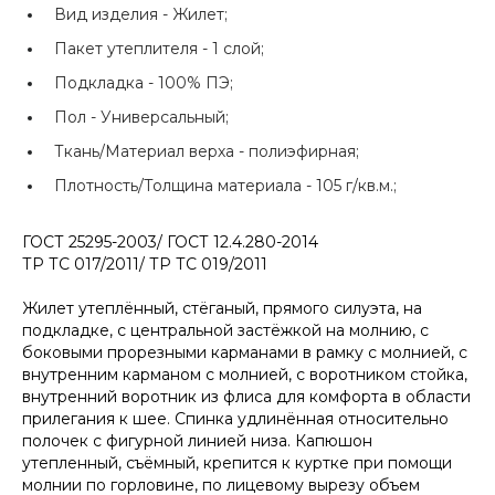
Вид изделия -
Жилет;
Пакет утеплителя -
1 слой;
Подкладка -
100% ПЭ;
Пол -
Универсальный;
Ткань/Материал верха -
полиэфирная;
Плотность/Толщина материала -
105 г/кв.м.;
ГОСТ 25295-2003/ ГОСТ 12.4.280-2014
ТР ТС 017/2011/ ТР ТС 019/2011
Жилет утеплённый, стёганый, прямого силуэта, на
подкладке, с центральной застёжкой на молнию, с
боковыми прорезными карманами в рамку с молнией, с
внутренним карманом с молнией, с воротником стойка,
внутренний воротник из флиса для комфорта в области
прилегания к шее. Спинка удлинённая относительно
полочек с фигурной линией низа. Капюшон
утепленный, съёмный, крепится к куртке при помощи
молнии по горловине, по лицевому вырезу объем