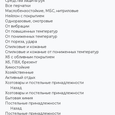
Средства защиты рук
Все перчатки
Маслобензостойкие, МБС, нитриловые
Нейлон с покрытием
Одноразовые, смотровые
От вибрации
От повышенных температур
От пониженных температур
От пореза, удара
Спилковые и кожаные
Спилковые и кожаные от пониженных температур
Хб с обливным покрытием
Хб, ПВХ, брезент
Химостойкие
Хозяйственные
Активный отдых
Хозтовары и постельные принадлежности
Назад
Хозтовары и постельные принадлежности
Бытовая химия
Постельные принадлежности
Назад
Постельные принадлежности