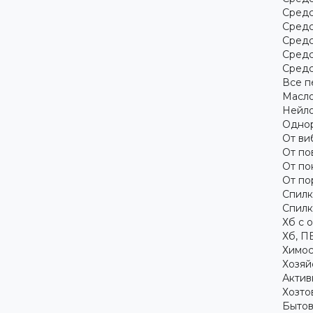
Средс
Средс
Средс
Средс
Средс
Все п
Масло
Нейло
Однор
От ви
От по
От по
От по
Спилк
Спилк
Хб с 
Хб, П
Химос
Хозяй
Актив
Хозто
Бытов