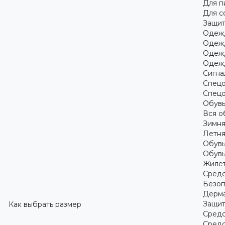
Для 
Для с
Защит
Одежд
Одежд
Одежд
Одежд
Сигна
Спецо
Спецо
Обув
Вся о
Зимня
Летня
Обувь
Обувь
Жилет
Средс
Безоп
Дерма
Защит
Как выбрать размер
Средс
Средс