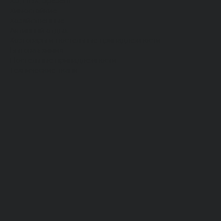
Хб, ПВХ, брезент
Химостойкие
Хозяйственные
Активный отдых
Хозтовары и постельные принадлежности
Бытовая химия
Постельные принадлежности
Технические ткани