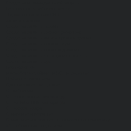
Средства индивидуальной защиты
Безопасность рабочего места
Дерматологические СИЗ
Защита коленей
Средства защиты головы
Средства защиты диэлектрические
Средства защиты лица и органов зрения
Средства защиты органа слуха
Средства защиты органов дыхания
Средства защиты от падения с высоты
Средства защиты рук
Все перчатки
Маслобензостойкие, МБС, нитриловые
Нейлон с покрытием
Одноразовые, смотровые
От вибрации
От повышенных температур
От пониженных температур
От пореза, удара
Спилковые и кожаные
Спилковые и кожаные от пониженных температур
Хб с обливным покрытием