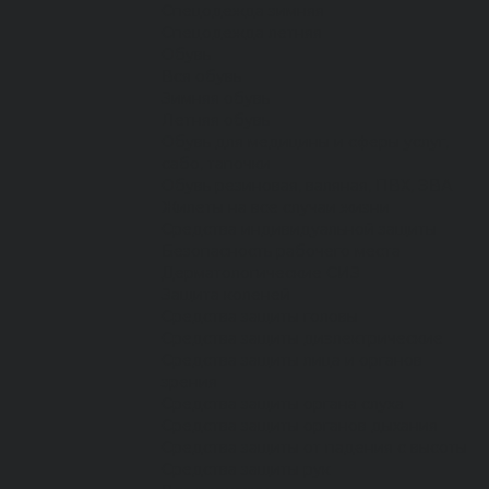
Спецодежда зимняя
Спецодежда летняя
Обувь
Вся обувь
Зимняя обувь
Летняя обувь
Обувь для медицины и сферы услуг,
сабо, тапочки
Обувь резиновая, валяная, ПВХ, ЭВА
Жилеты на все случаи жизни
Средства индивидуальной защиты
Безопасность рабочего места
Дерматологические СИЗ
Защита коленей
Средства защиты головы
Средства защиты диэлектрические
Средства защиты лица и органов
зрения
Средства защиты органа слуха
Средства защиты органов дыхания
Средства защиты от падения с высоты
Средства защиты рук