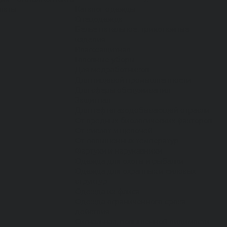
латы
Каталог одежды
Спецодежда
Белье нательное, трикотажные
изделия
Влагозащитная
Головные уборы
Для медработников
Для пищевой промышленности
Для сферы обслуживания
Защитная
Для нефтегазодобывающей отрасли
От вредных биологических факторов
От кислот и щелочей
От повышенных температур
Фартуки и нарукавники
Одежда для охоты и рыбалки
Одежда для охранных и силовых
структур
Одежда из флиса
Одежда ограниченного срока
действия
Сигнальная, повышенной видимости