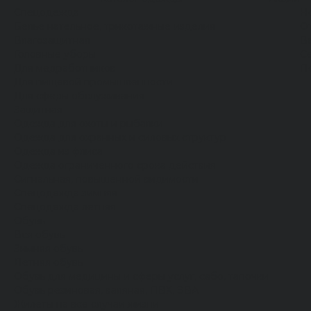
Спецодежда
Н
Белье нательное, трикотажные изделия
О
Влагозащитная
В
Головные уборы
С
Для медработников
П
Для пищевой промышленности
Для сферы обслуживания
Защитная
Одежда для охоты и рыбалки
Одежда для охранных и силовых структур
Одежда из флиса
Одежда ограниченного срока действия
Сигнальная, повышенной видимости
Спецодежда зимняя
Спецодежда летняя
Обувь
Вся обувь
Зимняя обувь
Летняя обувь
Обувь для медицины и сферы услуг, сабо, тапочки
Обувь резиновая, валяная, ПВХ, ЭВА
Жилеты на все случаи жизни