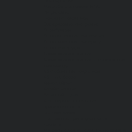
Все перчатки
Маслобензостойкие, МБС,
нитриловые
Нейлон с покрытием
Одноразовые, смотровые
От вибрации
От повышенных температур
От пониженных температур
От пореза, удара
Спилковые и кожаные
Спилковые и кожаные от пониженных
температур
Хб с обливным покрытием
Хб, ПВХ, брезент
Химостойкие
Хозяйственные
Активный отдых
Хозтовары и постельные
принадлежности
Бытовая химия
Постельные принадлежности
Кровати
Матрасы, одеяла, подушки, покрывала