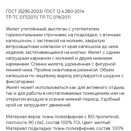
ГОСТ 25295-2003/ ГОСТ 12.4.280-2014
ТР ТС 017/2011/ ТР ТС 019/2011
Жилет утеплённый, выстеган с утеплителем
горизонтальными строчками, на подкладке, с втачным
капюшоном, с застёжкой на молнию, закрытую
ветрозащитным клапаном от края капюшона до низа
изделия, застёгивающимся на кнопки. Жилет с одним
нагрудным карманом с молнией и двумя нижними
карманами. Спинка жилета, удлинённая с фигурной
линией низа. Пройма окантована резинкой. Объём
капюшона по лицевому вырезу регулируется шнуром с
фиксаторами.
Жилет может использоваться как для активного отдыха,
так и для работы в неотапливаемых помещениях или на
открытом воздухе в осенне-зимний период. Удобный
крой не затрудняет движений.
Материал верха: ткань полиэфирная с ВО пропиткой,
плотность 90 г/м2, состав 100% ПЭ, Цвет: желтый
Материал подкладки: ткань полиэфирная, состав: 100%