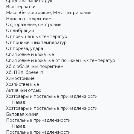
Средства защиты рук
Все перчатки
Маслобензостойкие, МБС, нитриловые
Нейлон с покрытием
Одноразовые, смотровые
От вибрации
От повышенных температур
От пониженных температур
От пореза, удара
Спилковые и кожаные
Спилковые и кожаные от пониженных температур
Хб с обливным покрытием
Хб, ПВХ, брезент
Химостойкие
Хозяйственные
Активный отдых
Хозтовары и постельные принадлежности
Назад
Хозтовары и постельные принадлежности
Бытовая химия
Постельные принадлежности
Назад
Постельные принадлежности