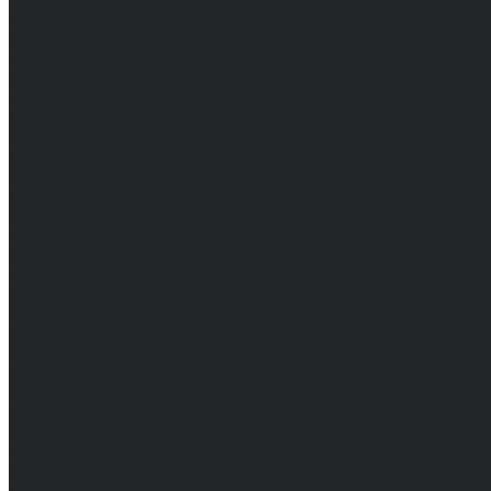
...
Каталог одежды
Спецодежда
Белье нательное, трикотажные изделия
Влагозащитная
Головные уборы
Для медработников
Для пищевой промышленности
Для сферы обслуживания
Защитная
Для нефтегазодобывающей отрасли
От вредных биологических факторов
От кислот и щелочей
От повышенных температур
Фартуки и нарукавники
Одежда для охоты и рыбалки
Одежда для охранных и силовых структур
Одежда из флиса
Одежда ограниченного срока действия
Сигнальная, повышенной видимости
Спецодежда зимняя
Спецодежда летняя
Обувь
Вся обувь
Зимняя обувь