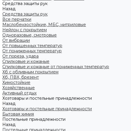
Средства защиты рук
Назад
Средства защиты рук
Все перчатки
Маслобензостойкие, МБС, нитриловые
Нейлон с покрытием
Одноразовые, смотровые
От вибрации
От повышенных температур
От пониженных температур
От пореза, удара
Спилковые и кожаные
Спилковые и кожаные от пониженных температур
Хб с обливным покрытием
Хб, ПВХ, брезент
Химостойкие
Хозяйственные
Активный отдых
Хозтовары и постельные принадлежности
Назад
Хозтовары и постельные принадлежности
Бытовая химия
Постельные принадлежности
Назад
Постельные принадлежности