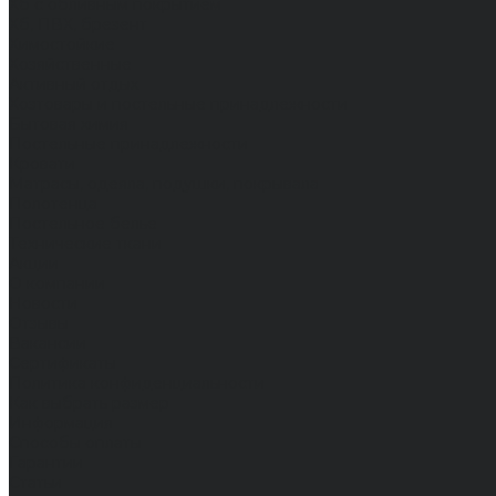
Хб с обливным покрытием
Хб, ПВХ, брезент
Химостойкие
Хозяйственные
Активный отдых
Хозтовары и постельные принадлежности
Бытовая химия
Постельные принадлежности
Кровати
Матрасы, одеяла, подушки, покрывала
Полотенца
Постельное белье
Технические ткани
Акции
О компании
Новости
Отзывы
Вакансии
Сертификаты
Политика конфиденциальности
Как выбрать размер
Информация
Способы оплаты
Гарантии
Статьи