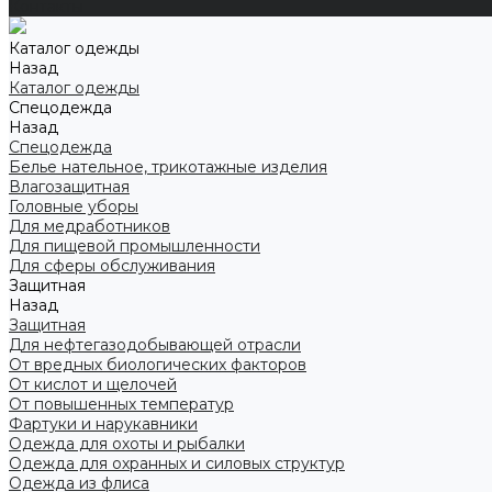
Контакты
Каталог одежды
Назад
Каталог одежды
Спецодежда
Назад
Спецодежда
Белье нательное, трикотажные изделия
Влагозащитная
Головные уборы
Для медработников
Для пищевой промышленности
Для сферы обслуживания
Защитная
Назад
Защитная
Для нефтегазодобывающей отрасли
От вредных биологических факторов
От кислот и щелочей
От повышенных температур
Фартуки и нарукавники
Одежда для охоты и рыбалки
Одежда для охранных и силовых структур
Одежда из флиса