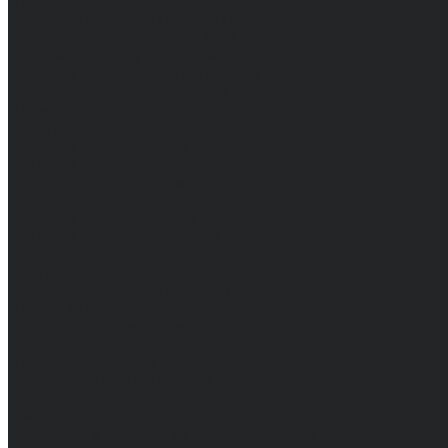
Летняя обувь
Обувь для медицины и сферы услуг, сабо, тапочки
Обувь резиновая, валяная, ПВХ, ЭВА
Жилеты на все случаи жизни
Средства индивидуальной защиты
Безопасность рабочего места
Дерматологические СИЗ
Защита коленей
Средства защиты головы
Средства защиты диэлектрические
Средства защиты лица и органов зрения
Средства защиты органа слуха
Средства защиты органов дыхания
Средства защиты от падения с высоты
Средства защиты рук
Все перчатки
Маслобензостойкие, МБС, нитриловые
Нейлон с покрытием
Одноразовые, смотровые
От вибрации
От повышенных температур
От пониженных температур
От пореза, удара
Спилковые и кожаные
Спилковые и кожаные от пониженных температур