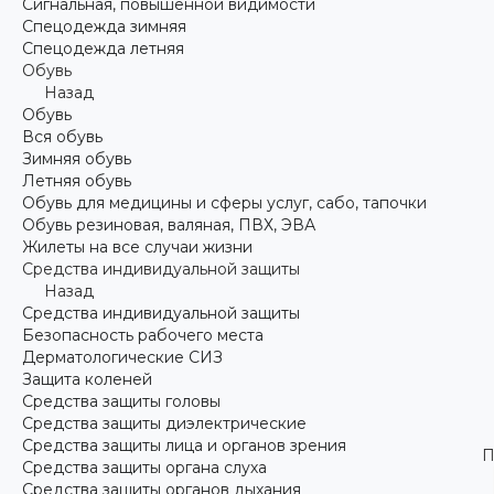
Сигнальная, повышенной видимости
Спецодежда зимняя
Спецодежда летняя
Обувь
Назад
Обувь
Вся обувь
Зимняя обувь
Летняя обувь
Обувь для медицины и сферы услуг, сабо, тапочки
Обувь резиновая, валяная, ПВХ, ЭВА
Жилеты на все случаи жизни
Средства индивидуальной защиты
Назад
Средства индивидуальной защиты
Безопасность рабочего места
Дерматологические СИЗ
Защита коленей
Средства защиты головы
Средства защиты диэлектрические
Средства защиты лица и органов зрения
П
Средства защиты органа слуха
Средства защиты органов дыхания