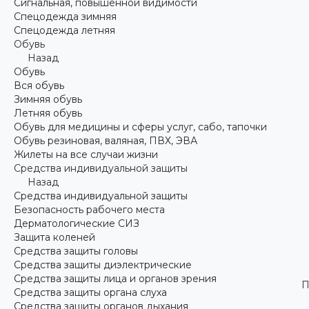
Сигнальная, повышенной видимости
Спецодежда зимняя
Спецодежда летняя
Обувь
Назад
Обувь
Вся обувь
Зимняя обувь
Летняя обувь
Обувь для медицины и сферы услуг, сабо, тапочки
Обувь резиновая, валяная, ПВХ, ЭВА
Жилеты на все случаи жизни
Средства индивидуальной защиты
Назад
Средства индивидуальной защиты
Безопасность рабочего места
Дерматологические СИЗ
Защита коленей
Средства защиты головы
Средства защиты диэлектрические
Средства защиты лица и органов зрения
П
Средства защиты органа слуха
Средства защиты органов дыхания