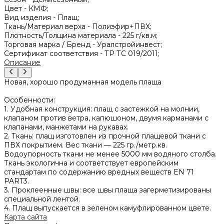
Цвет -
КМФ;
Вид изделия -
Плащ;
Ткань/Материал верха -
Полиэфир+ПВХ;
Плотность/Толщина материала -
225 г/кв.м;
Торговая марка / Бренд -
Уралстройинвест;
Сертификат соответствия -
ТР ТС 019/2011;
Описание
Новая, хорошо продуманная модель плаща
Особенности:
1. Удобная конструкция: плащ с застежкой на молнии,
клапаном против ветра, капюшоном, двумя карманами с
клапанами, манжетами на рукавах.
2. Ткань: плащ изготовлен из прочной плащевой ткани с
ПВХ покрытием. Вес ткани — 225 гр./метр.кв.
Водоупорность ткани не менее 5000 мм водяного столба.
Ткань экологична и соответствует европейским
стандартам по содержанию вредных веществ EN 71
PART3.
3. Проклеенные швы: все швы плаща загерметизированы
специальной лентой.
4. Плащ выпускается в зеленом камуфлированном цвете.
Карта сайта