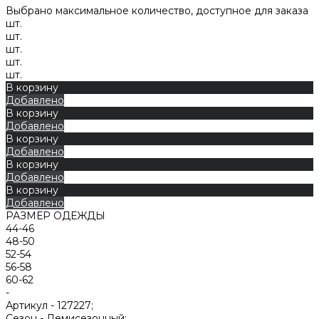
Выбрано максимальное количество, доступное для заказа
шт.
шт.
шт.
шт.
шт.
В корзину
Добавлено
В корзину
Добавлено
В корзину
Добавлено
В корзину
Добавлено
В корзину
Добавлено
РАЗМЕР ОДЕЖДЫ
44-46
48-50
52-54
56-58
60-62
-
Артикул -
127227;
Сезон -
Демисезонный;