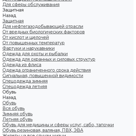
Для сферы обслуживания
Защитная
Назад
Защитная
Для нефтегазодобывающей отрасли
От вредных биологических факторов
От кислот и щелочей
От повышенных температур
Фартуки и нарукавники
Одежда для охоты и рыбалки
Одежда для охранных и силовых структур
Одежда из флиса
Одежда ограниченного срока действия
Сигнальная, повышенной видимости
Спецодежда зимняя
Спецодежда летняя
Обувь
Назад
Обувь
Вся обувь
Зимняя обувь
Летняя обувь
Обувь для медицины и сферы услуг, сабо, тапочки
Обувь резиновая, валяная, ПВХ, ЭВА
Жилеты на все случаи жизни