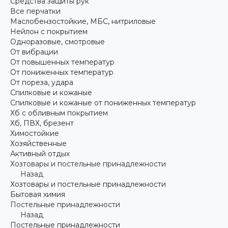
Средства защиты рук
Все перчатки
Маслобензостойкие, МБС, нитриловые
Нейлон с покрытием
Одноразовые, смотровые
От вибрации
От повышенных температур
От пониженных температур
От пореза, удара
Спилковые и кожаные
Спилковые и кожаные от пониженных температур
Хб с обливным покрытием
Хб, ПВХ, брезент
Химостойкие
Хозяйственные
Активный отдых
Хозтовары и постельные принадлежности
Назад
Хозтовары и постельные принадлежности
Бытовая химия
Постельные принадлежности
Назад
Постельные принадлежности