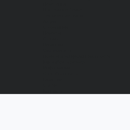
Полотенца
Постельное белье
Технические ткани
Акции
О компании
Новости
Отзывы
Вакансии
Сертификаты
Политика конфиденциальности
Как выбрать размер
Информация
Способы оплаты
Гарантии
Статьи
Контакты