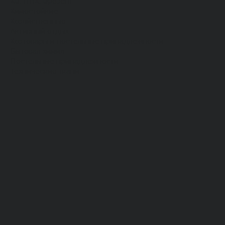
Хб, ПВХ, брезент
Химостойкие
Хозяйственные
Активный отдых
Хозтовары и постельные принадлежности
Бытовая химия
Постельные принадлежности
Технические ткани