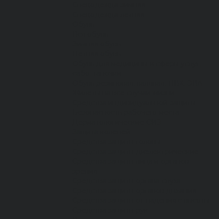
Спецодежда зимняя
Спецодежда летняя
Обувь
Вся обувь
Зимняя обувь
Летняя обувь
Обувь для медицины и сферы услуг,
сабо, тапочки
Обувь резиновая, валяная, ПВХ, ЭВА
Жилеты на все случаи жизни
Средства индивидуальной защиты
Безопасность рабочего места
Дерматологические СИЗ
Защита коленей
Средства защиты головы
Средства защиты диэлектрические
Средства защиты лица и органов
зрения
Средства защиты органа слуха
Средства защиты органов дыхания
Средства защиты от падения с высоты
Средства защиты рук