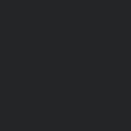
Спецодежда
Н
Белье нательное, трикотажные изделия
О
Влагозащитная
В
Головные уборы
С
Для медработников
П
Для пищевой промышленности
Для сферы обслуживания
Защитная
Одежда для охоты и рыбалки
Одежда для охранных и силовых структур
Одежда из флиса
Одежда ограниченного срока действия
Сигнальная, повышенной видимости
Спецодежда зимняя
Спецодежда летняя
Обувь
Вся обувь
Зимняя обувь
Летняя обувь
Обувь для медицины и сферы услуг, сабо, тапочки
Обувь резиновая, валяная, ПВХ, ЭВА
Жилеты на все случаи жизни