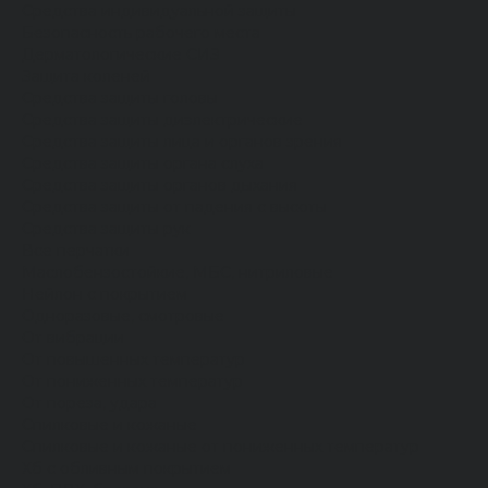
Средства индивидуальной защиты
Безопасность рабочего места
Дерматологические СИЗ
Защита коленей
Средства защиты головы
Средства защиты диэлектрические
Средства защиты лица и органов зрения
Средства защиты органа слуха
Средства защиты органов дыхания
Средства защиты от падения с высоты
Средства защиты рук
Все перчатки
Маслобензостойкие, МБС, нитриловые
Нейлон с покрытием
Одноразовые, смотровые
От вибрации
От повышенных температур
От пониженных температур
От пореза, удара
Спилковые и кожаные
Спилковые и кожаные от пониженных температур
Хб с обливным покрытием