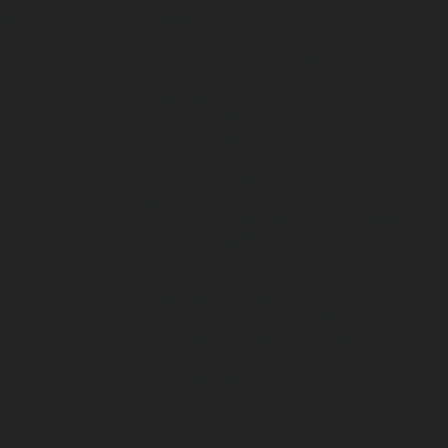
латы
Каталог одежды
Спецодежда
Белье нательное, трикотажные
изделия
Влагозащитная
Головные уборы
Для медработников
Для пищевой промышленности
Для сферы обслуживания
Защитная
Для нефтегазодобывающей отрасли
От вредных биологических факторов
От кислот и щелочей
От повышенных температур
Фартуки и нарукавники
Одежда для охоты и рыбалки
Одежда для охранных и силовых
структур
Одежда из флиса
Одежда ограниченного срока
действия
Сигнальная, повышенной видимости