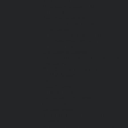
Все перчатки
Маслобензостойкие, МБС,
нитриловые
Нейлон с покрытием
Одноразовые, смотровые
От вибрации
От повышенных температур
От пониженных температур
От пореза, удара
Спилковые и кожаные
Спилковые и кожаные от пониженных
температур
Хб с обливным покрытием
Хб, ПВХ, брезент
Химостойкие
Хозяйственные
Активный отдых
Хозтовары и постельные
принадлежности
Бытовая химия
Постельные принадлежности
Кровати
Матрасы, одеяла, подушки, покрывала