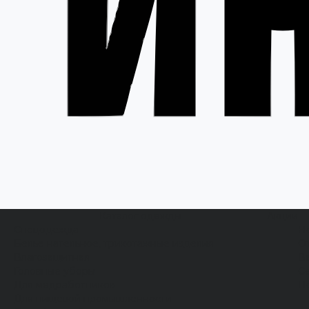
Каталог одежды
Акции
Спецодежда
Н
Белье нательное, трикотажные изделия
О
Влагозащитная
В
Головные уборы
С
Для медработников
П
Для пищевой промышленности