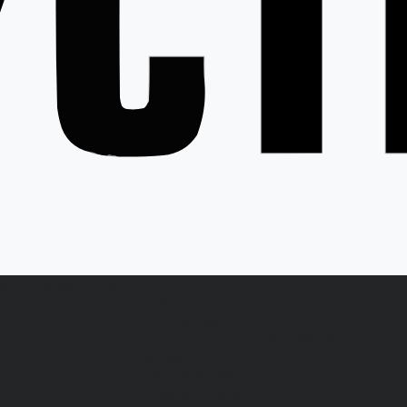
ция
Статьи
Контакты
...
латы
Каталог одежды
Спецодежда
Белье нательное, трикотажные
изделия
Влагозащитная
Головные уборы