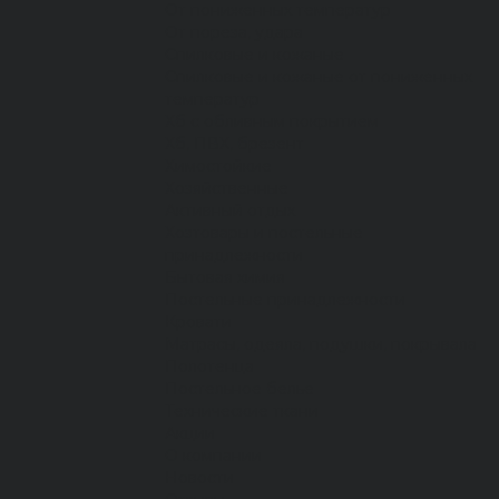
От пониженных температур
От пореза, удара
Спилковые и кожаные
Спилковые и кожаные от пониженных
температур
Хб с обливным покрытием
Хб, ПВХ, брезент
Химостойкие
Хозяйственные
Активный отдых
Хозтовары и постельные
принадлежности
Бытовая химия
Постельные принадлежности
Кровати
Матрасы, одеяла, подушки, покрывала
Полотенца
Постельное белье
Технические ткани
Акции
О компании
Новости