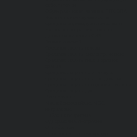
сабо, тапочки
Обувь резиновая, валяная, ПВХ, ЭВА
Жилеты на все случаи жизни
Средства индивидуальной защиты
Безопасность рабочего места
Дерматологические СИЗ
Защита коленей
Средства защиты головы
Средства защиты диэлектрические
Средства защиты лица и органов
зрения
Средства защиты органа слуха
Средства защиты органов дыхания
Средства защиты от падения с высоты
Средства защиты рук
Все перчатки
Маслобензостойкие, МБС,
нитриловые
Нейлон с покрытием
Одноразовые, смотровые
От вибрации
От повышенных температур