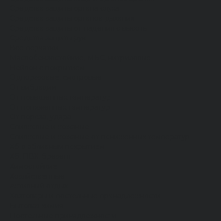
Средства защиты органа слуха
Средства защиты органов дыхания
Средства защиты от падения с высоты
Средства защиты рук
Все перчатки
Маслобензостойкие, МБС, нитриловые
Нейлон с покрытием
Одноразовые, смотровые
От вибрации
От повышенных температур
От пониженных температур
От пореза, удара
Спилковые и кожаные
Спилковые и кожаные от пониженных температур
Хб с обливным покрытием
Хб, ПВХ, брезент
Химостойкие
Хозяйственные
Активный отдых
Хозтовары и постельные принадлежности
Бытовая химия
Постельные принадлежности