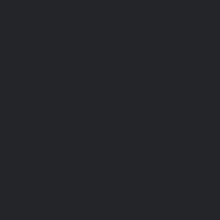
Для медработников
Для пищевой промышленности
Для сферы обслуживания
Защитная
Для нефтегазодобывающей отрасли
От вредных биологических факторов
От кислот и щелочей
От повышенных температур
Фартуки и нарукавники
Одежда для охоты и рыбалки
Одежда для охранных и силовых
структур
Одежда из флиса
Одежда ограниченного срока
действия
Сигнальная, повышенной видимости
Спецодежда зимняя
Спецодежда летняя
Обувь
Вся обувь
Зимняя обувь
Летняя обувь
Обувь для медицины и сферы услуг,