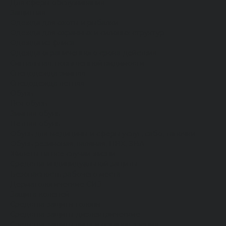
Для сферы обслуживания
Защитная
Одежда для охоты и рыбалки
Одежда для охранных и силовых структур
Одежда из флиса
Одежда ограниченного срока действия
Сигнальная, повышенной видимости
Спецодежда зимняя
Спецодежда летняя
Обувь
Вся обувь
Зимняя обувь
Летняя обувь
Обувь для медицины и сферы услуг, сабо, тапочки
Обувь резиновая, валяная, ПВХ, ЭВА
Жилеты на все случаи жизни
Средства индивидуальной защиты
Безопасность рабочего места
Дерматологические СИЗ
Защита коленей
Средства защиты головы
Средства защиты диэлектрические
Средства защиты лица и органов зрения