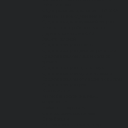
сабо, тапочки
Обувь резиновая, валяная, ПВХ, ЭВА
Жилеты на все случаи жизни
Средства индивидуальной защиты
Безопасность рабочего места
Дерматологические СИЗ
Защита коленей
Средства защиты головы
Средства защиты диэлектрические
Средства защиты лица и органов
зрения
Средства защиты органа слуха
Средства защиты органов дыхания
Средства защиты от падения с высоты
Средства защиты рук
Все перчатки
Маслобензостойкие, МБС,
нитриловые
Нейлон с покрытием
Одноразовые, смотровые
От вибрации
От повышенных температур