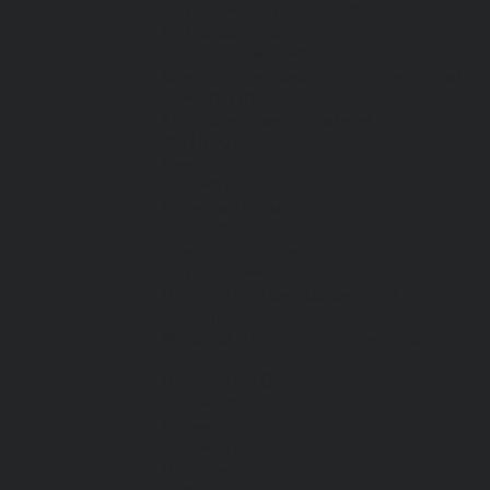
От пониженных температур
От пореза, удара
Спилковые и кожаные
Спилковые и кожаные от пониженных
температур
Хб с обливным покрытием
Хб, ПВХ, брезент
Химостойкие
Хозяйственные
Активный отдых
Хозтовары и постельные
принадлежности
Бытовая химия
Постельные принадлежности
Кровати
Матрасы, одеяла, подушки, покрывала
Полотенца
Постельное белье
Технические ткани
Акции
О компании
Новости