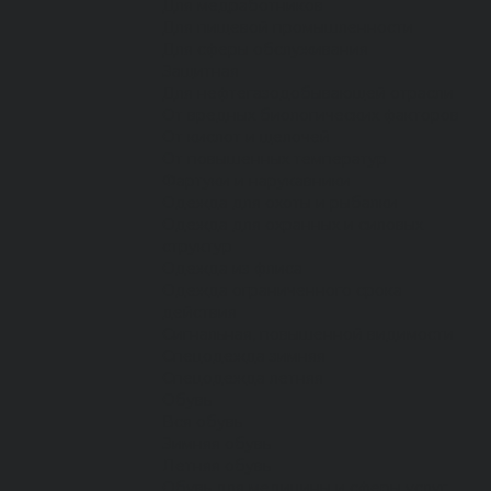
Для медработников
Для пищевой промышленности
Для сферы обслуживания
Защитная
Для нефтегазодобывающей отрасли
От вредных биологических факторов
От кислот и щелочей
От повышенных температур
Фартуки и нарукавники
Одежда для охоты и рыбалки
Одежда для охранных и силовых
структур
Одежда из флиса
Одежда ограниченного срока
действия
Сигнальная, повышенной видимости
Спецодежда зимняя
Спецодежда летняя
Обувь
Вся обувь
Зимняя обувь
Летняя обувь
Обувь для медицины и сферы услуг,