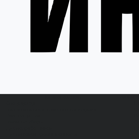
Каталог одежды
Акции
Спецодежда
Н
Белье нательное, трикотажные изделия
О
Влагозащитная
В
Головные уборы
С
Для медработников
П
Для пищевой промышленности