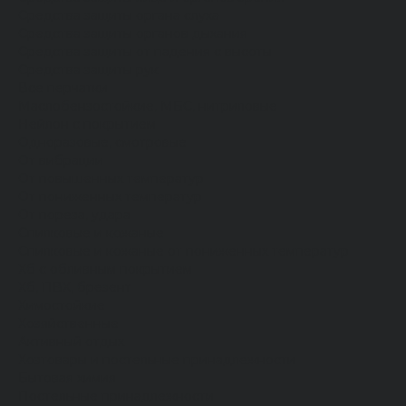
Средства защиты органа слуха
Средства защиты органов дыхания
Средства защиты от падения с высоты
Средства защиты рук
Все перчатки
Маслобензостойкие, МБС, нитриловые
Нейлон с покрытием
Одноразовые, смотровые
От вибрации
От повышенных температур
От пониженных температур
От пореза, удара
Спилковые и кожаные
Спилковые и кожаные от пониженных температур
Хб с обливным покрытием
Хб, ПВХ, брезент
Химостойкие
Хозяйственные
Активный отдых
Хозтовары и постельные принадлежности
Бытовая химия
Постельные принадлежности