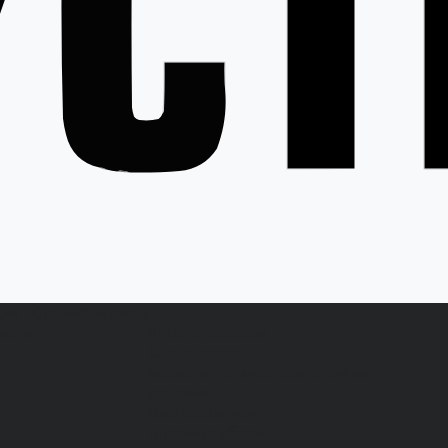
ция
Статьи
Контакты
...
латы
Каталог одежды
Спецодежда
Белье нательное, трикотажные
изделия
Влагозащитная
Головные уборы