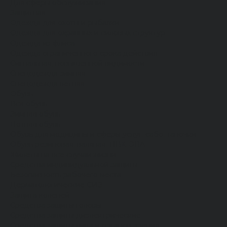
Для сферы обслуживания
Защитная
Одежда для охоты и рыбалки
Одежда для охранных и силовых структур
Одежда из флиса
Одежда ограниченного срока действия
Сигнальная, повышенной видимости
Спецодежда зимняя
Спецодежда летняя
Обувь
Вся обувь
Зимняя обувь
Летняя обувь
Обувь для медицины и сферы услуг, сабо, тапочки
Обувь резиновая, валяная, ПВХ, ЭВА
Жилеты на все случаи жизни
Средства индивидуальной защиты
Безопасность рабочего места
Дерматологические СИЗ
Защита коленей
Средства защиты головы
Средства защиты диэлектрические
Средства защиты лица и органов зрения