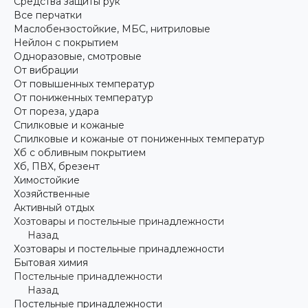
Средства защиты рук
Все перчатки
Маслобензостойкие, МБС, нитриловые
Нейлон с покрытием
Одноразовые, смотровые
От вибрации
От повышенных температур
От пониженных температур
От пореза, удара
Спилковые и кожаные
Спилковые и кожаные от пониженных температур
Хб с обливным покрытием
Хб, ПВХ, брезент
Химостойкие
Хозяйственные
Активный отдых
Хозтовары и постельные принадлежности
Назад
Хозтовары и постельные принадлежности
Бытовая химия
Постельные принадлежности
Назад
Постельные принадлежности