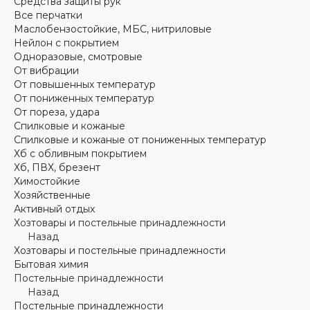
Средства защиты рук
Все перчатки
Маслобензостойкие, МБС, нитриловые
Нейлон с покрытием
Одноразовые, смотровые
От вибрации
От повышенных температур
От пониженных температур
От пореза, удара
Спилковые и кожаные
Спилковые и кожаные от пониженных температур
Хб с обливным покрытием
Хб, ПВХ, брезент
Химостойкие
Хозяйственные
Активный отдых
Хозтовары и постельные принадлежности
Назад
Хозтовары и постельные принадлежности
Бытовая химия
Постельные принадлежности
Назад
Постельные принадлежности