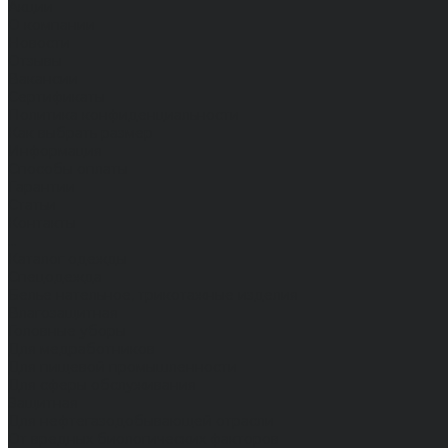
Акции
О компании
Новости
Отзывы
Вакансии
Сертификаты
Политика конфиденциальности
Как выбрать размер
Информация
Способы оплаты
Гарантии
Статьи
Контакты
...
Каталог одежды
Спецодежда
Белье нательное, трикотажные изделия
Влагозащитная
Головные уборы
Для медработников
Для пищевой промышленности
Для сферы обслуживания
Защитная
Для нефтегазодобывающей отрасли
От вредных биологических факторов