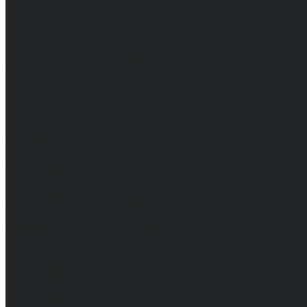
От кислот и щелочей
От повышенных температур
Фартуки и нарукавники
Одежда для охоты и рыбалки
Одежда для охранных и силовых структур
Одежда из флиса
Одежда ограниченного срока действия
Сигнальная, повышенной видимости
Спецодежда зимняя
Спецодежда летняя
Обувь
Вся обувь
Зимняя обувь
Летняя обувь
Обувь для медицины и сферы услуг, сабо, тапочки
Обувь резиновая, валяная, ПВХ, ЭВА
Жилеты на все случаи жизни
Средства индивидуальной защиты
Безопасность рабочего места
Дерматологические СИЗ
Защита коленей
Средства защиты головы
Средства защиты диэлектрические
Средства защиты лица и органов зрения
Средства защиты органа слуха