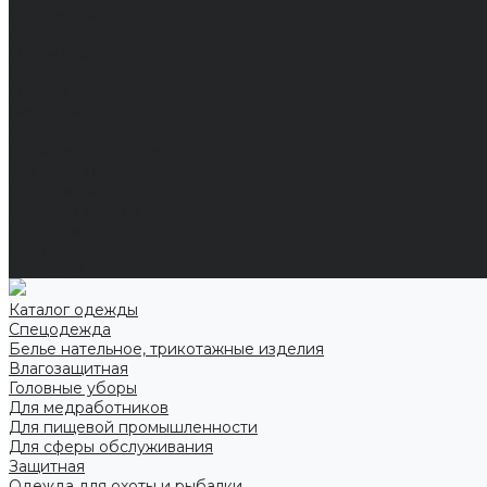
Технические ткани
Акции
О компании
Новости
Отзывы
Вакансии
Сертификаты
Политика конфиденциальности
Как выбрать размер
Информация
Способы оплаты
Гарантии
Статьи
Контакты
Каталог одежды
Спецодежда
Белье нательное, трикотажные изделия
Влагозащитная
Головные уборы
Для медработников
Для пищевой промышленности
Для сферы обслуживания
Защитная
Одежда для охоты и рыбалки