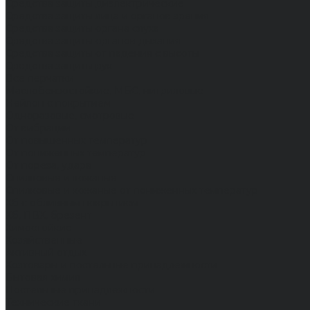
Средства защиты диэлектрические
Средства защиты лица и органов зрения
Средства защиты органа слуха
Средства защиты органов дыхания
Средства защиты от падения с высоты
Средства защиты рук
Все перчатки
Маслобензостойкие, МБС, нитриловые
Нейлон с покрытием
Одноразовые, смотровые
От вибрации
От повышенных температур
От пониженных температур
От пореза, удара
Спилковые и кожаные
Спилковые и кожаные от пониженных температур
Хб с обливным покрытием
Хб, ПВХ, брезент
Химостойкие
Хозяйственные
Активный отдых
Хозтовары и постельные принадлежности
Бытовая химия
Постельные принадлежности
Технические ткани