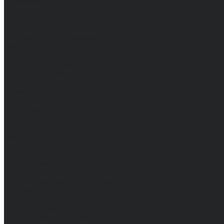
Влагозащитная
Головные уборы
Для медработников
Для пищевой промышленности
Для сферы обслуживания
Защитная
Одежда для охоты и рыбалки
Одежда для охранных и силовых структур
Одежда из флиса
Одежда ограниченного срока действия
Сигнальная, повышенной видимости
Спецодежда зимняя
Спецодежда летняя
Обувь
Вся обувь
Зимняя обувь
Летняя обувь
Обувь для медицины и сферы услуг, сабо, тапочки
Обувь резиновая, валяная, ПВХ, ЭВА
Жилеты на все случаи жизни
Средства индивидуальной защиты
Безопасность рабочего места
Дерматологические СИЗ
Защита коленей
Средства защиты головы