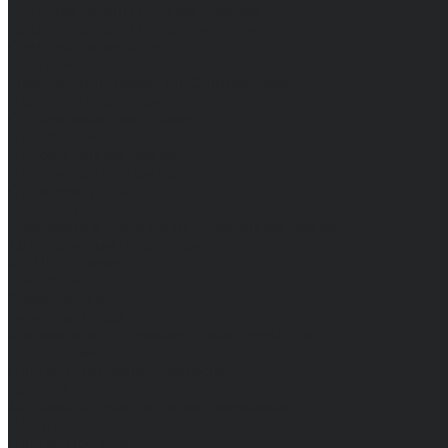
Средства защиты органов дыхания
Средства защиты от падения с высоты
Средства защиты рук
Все перчатки
Маслобензостойкие, МБС, нитриловые
Нейлон с покрытием
Одноразовые, смотровые
От вибрации
От повышенных температур
От пониженных температур
От пореза, удара
Спилковые и кожаные
Спилковые и кожаные от пониженных температур
Хб с обливным покрытием
Хб, ПВХ, брезент
Химостойкие
Хозяйственные
Активный отдых
Хозтовары и постельные принадлежности
Бытовая химия
Постельные принадлежности
Кровати
Матрасы, одеяла, подушки, покрывала
Полотенца
Постельное белье