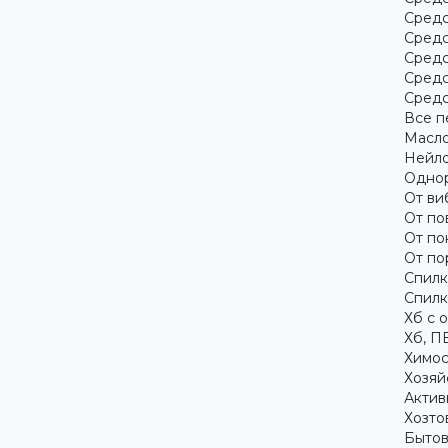
Средс
Средс
Средс
Средс
Средс
Все п
Масло
Нейло
Однор
От ви
От по
От по
От по
Спилк
Спилк
Хб с 
Хб, П
Химос
Хозяй
Актив
Хозто
Бытов