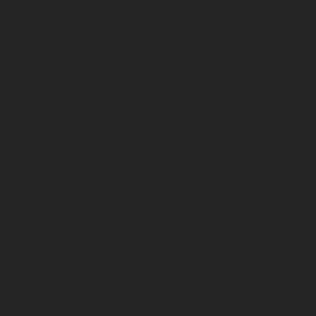
Хб, ПВХ, брезент
Химостойкие
Хозяйственные
Активный отдых
Хозтовары и постельные принадлежности
Бытовая химия
Постельные принадлежности
Технические ткани