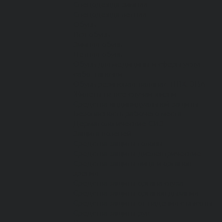
Спецодежда зимняя
Спецодежда летняя
Обувь
Вся обувь
Зимняя обувь
Летняя обувь
Обувь для медицины и сферы услуг,
сабо, тапочки
Обувь резиновая, валяная, ПВХ, ЭВА
Жилеты на все случаи жизни
Средства индивидуальной защиты
Безопасность рабочего места
Дерматологические СИЗ
Защита коленей
Средства защиты головы
Средства защиты диэлектрические
Средства защиты лица и органов
зрения
Средства защиты органа слуха
Средства защиты органов дыхания
Средства защиты от падения с высоты
Средства защиты рук