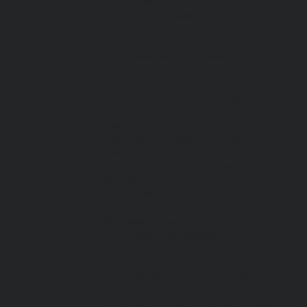
Все перчатки
Маслобензостойкие, МБС,
нитриловые
Нейлон с покрытием
Одноразовые, смотровые
От вибрации
От повышенных температур
От пониженных температур
От пореза, удара
Спилковые и кожаные
Спилковые и кожаные от пониженных
температур
Хб с обливным покрытием
Хб, ПВХ, брезент
Химостойкие
Хозяйственные
Активный отдых
Хозтовары и постельные
принадлежности
Бытовая химия
Постельные принадлежности
Кровати
Матрасы, одеяла, подушки, покрывала