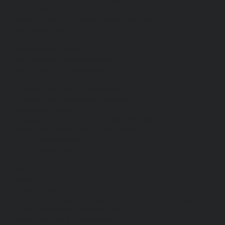
Спецодежда
Н
Белье нательное, трикотажные изделия
О
Влагозащитная
В
Головные уборы
С
Для медработников
П
Для пищевой промышленности
Для сферы обслуживания
Защитная
Одежда для охоты и рыбалки
Одежда для охранных и силовых структур
Одежда из флиса
Одежда ограниченного срока действия
Сигнальная, повышенной видимости
Спецодежда зимняя
Спецодежда летняя
Обувь
Вся обувь
Зимняя обувь
Летняя обувь
Обувь для медицины и сферы услуг, сабо, тапочки
Обувь резиновая, валяная, ПВХ, ЭВА
Жилеты на все случаи жизни