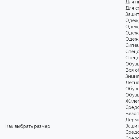
Для 
Для с
Защит
Одежд
Одежд
Одежд
Одежд
Сигна
Спецо
Спецо
Обув
Вся о
Зимня
Летня
Обувь
Обувь
Жилет
Средс
Безоп
Дерма
Защит
Как выбрать размер
Средс
Средс