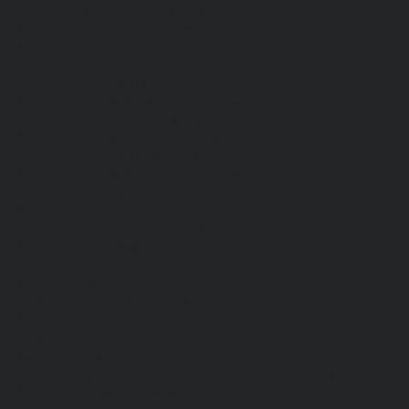
Средства индивидуальной защиты
Безопасность рабочего места
Дерматологические СИЗ
Защита коленей
Средства защиты головы
Средства защиты диэлектрические
Средства защиты лица и органов зрения
Средства защиты органа слуха
Средства защиты органов дыхания
Средства защиты от падения с высоты
Средства защиты рук
Все перчатки
Маслобензостойкие, МБС, нитриловые
Нейлон с покрытием
Одноразовые, смотровые
От вибрации
От повышенных температур
От пониженных температур
От пореза, удара
Спилковые и кожаные
Спилковые и кожаные от пониженных температур
Хб с обливным покрытием