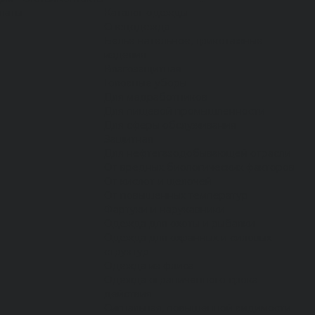
латы
Каталог одежды
Спецодежда
Белье нательное, трикотажные
изделия
Влагозащитная
Головные уборы
Для медработников
Для пищевой промышленности
Для сферы обслуживания
Защитная
Для нефтегазодобывающей отрасли
От вредных биологических факторов
От кислот и щелочей
От повышенных температур
Фартуки и нарукавники
Одежда для охоты и рыбалки
Одежда для охранных и силовых
структур
Одежда из флиса
Одежда ограниченного срока
действия
Сигнальная, повышенной видимости