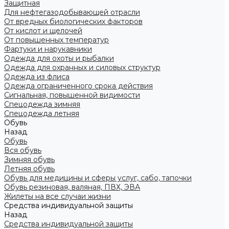
Защитная
Для нефтегазодобывающей отрасли
От вредных биологических факторов
От кислот и щелочей
От повышенных температур
Фартуки и нарукавники
Одежда для охоты и рыбалки
Одежда для охранных и силовых структур
Одежда из флиса
Одежда ограниченного срока действия
Сигнальная, повышенной видимости
Спецодежда зимняя
Спецодежда летняя
Обувь
Назад
Обувь
Вся обувь
Зимняя обувь
Летняя обувь
Обувь для медицины и сферы услуг, сабо, тапочки
Обувь резиновая, валяная, ПВХ, ЭВА
Жилеты на все случаи жизни
Средства индивидуальной защиты
Назад
Средства индивидуальной защиты