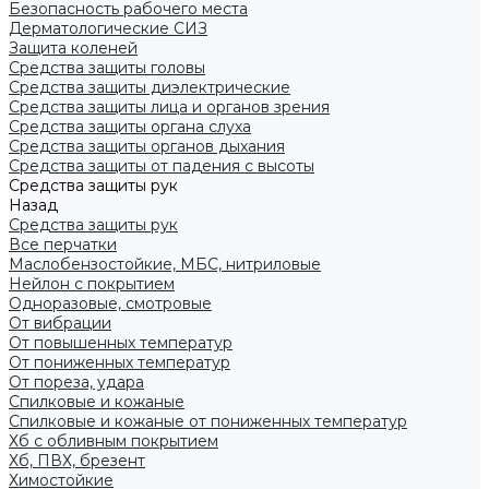
Безопасность рабочего места
Дерматологические СИЗ
Защита коленей
Средства защиты головы
Средства защиты диэлектрические
Средства защиты лица и органов зрения
Средства защиты органа слуха
Средства защиты органов дыхания
Средства защиты от падения с высоты
Средства защиты рук
Назад
Средства защиты рук
Все перчатки
Маслобензостойкие, МБС, нитриловые
Нейлон с покрытием
Одноразовые, смотровые
От вибрации
От повышенных температур
От пониженных температур
От пореза, удара
Спилковые и кожаные
Спилковые и кожаные от пониженных температур
Хб с обливным покрытием
Хб, ПВХ, брезент
Химостойкие