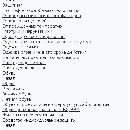
Назад
Защитная
Для нефтегазодобывающей отрасли
От вредных биологических факторов
От кислот и щелочей
От повышенных температур
Фартуки и нарукавники
Одежда для охоты и рыбалки
Одежда для охранных и силовых структур
Одежда из флиса
Одежда ограниченного срока действия
Сигнальная, повышенной видимости
Спецодежда зимняя
Спецодежда летняя
Обувь
Назад
Обувь
Вся обувь
Зимняя обувь
Летняя обувь
Обувь для медицины и сферы услуг, сабо, тапочки
Обувь резиновая, валяная, ПВХ, ЭВА
Жилеты на все случаи жизни
Средства индивидуальной защиты
Назад