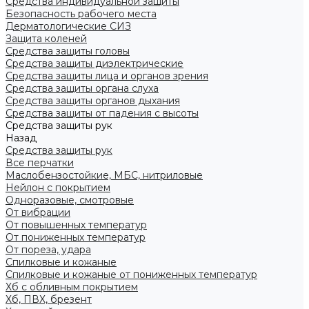
Средства индивидуальной защиты
Безопасность рабочего места
Дерматологические СИЗ
Защита коленей
Средства защиты головы
Средства защиты диэлектрические
Средства защиты лица и органов зрения
Средства защиты органа слуха
Средства защиты органов дыхания
Средства защиты от падения с высоты
Средства защиты рук
Назад
Средства защиты рук
Все перчатки
Маслобензостойкие, МБС, нитриловые
Нейлон с покрытием
Одноразовые, смотровые
От вибрации
От повышенных температур
От пониженных температур
От пореза, удара
Спилковые и кожаные
Спилковые и кожаные от пониженных температур
Хб с обливным покрытием
Хб, ПВХ, брезент