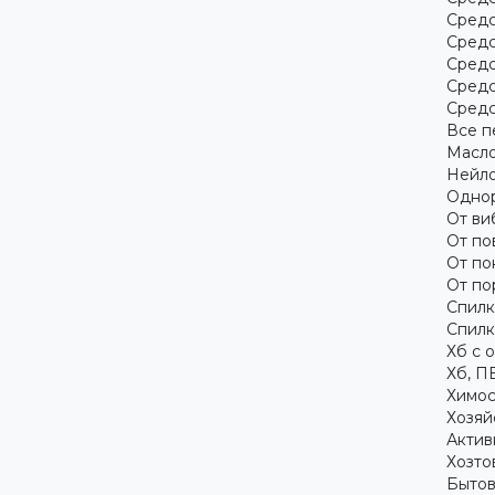
Средс
Средс
Средс
Средс
Средс
Все п
Масло
Нейло
Однор
От ви
От по
От по
От по
Спилк
Спилк
Хб с 
Хб, П
Химос
Хозяй
Актив
Хозто
Бытов