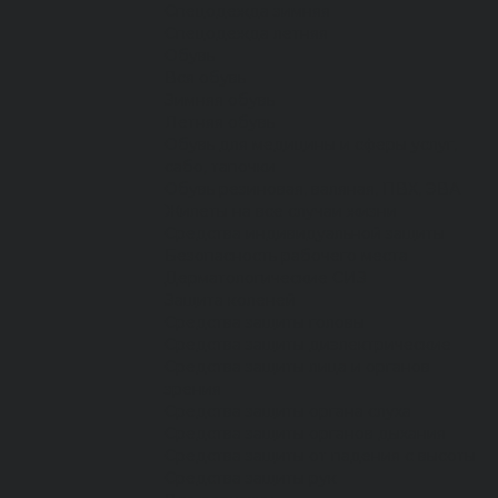
Спецодежда зимняя
Спецодежда летняя
Обувь
Вся обувь
Зимняя обувь
Летняя обувь
Обувь для медицины и сферы услуг,
сабо, тапочки
Обувь резиновая, валяная, ПВХ, ЭВА
Жилеты на все случаи жизни
Средства индивидуальной защиты
Безопасность рабочего места
Дерматологические СИЗ
Защита коленей
Средства защиты головы
Средства защиты диэлектрические
Средства защиты лица и органов
зрения
Средства защиты органа слуха
Средства защиты органов дыхания
Средства защиты от падения с высоты
Средства защиты рук