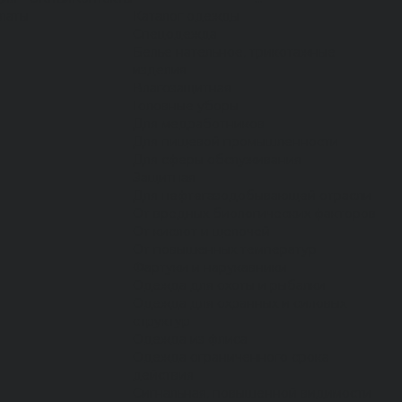
латы
Каталог одежды
Спецодежда
Белье нательное, трикотажные
изделия
Влагозащитная
Головные уборы
Для медработников
Для пищевой промышленности
Для сферы обслуживания
Защитная
Для нефтегазодобывающей отрасли
От вредных биологических факторов
От кислот и щелочей
От повышенных температур
Фартуки и нарукавники
Одежда для охоты и рыбалки
Одежда для охранных и силовых
структур
Одежда из флиса
Одежда ограниченного срока
действия
Сигнальная, повышенной видимости