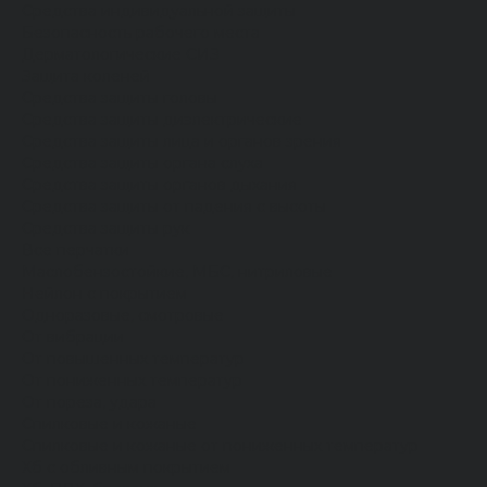
Средства индивидуальной защиты
Безопасность рабочего места
Дерматологические СИЗ
Защита коленей
Средства защиты головы
Средства защиты диэлектрические
Средства защиты лица и органов зрения
Средства защиты органа слуха
Средства защиты органов дыхания
Средства защиты от падения с высоты
Средства защиты рук
Все перчатки
Маслобензостойкие, МБС, нитриловые
Нейлон с покрытием
Одноразовые, смотровые
От вибрации
От повышенных температур
От пониженных температур
От пореза, удара
Спилковые и кожаные
Спилковые и кожаные от пониженных температур
Хб с обливным покрытием