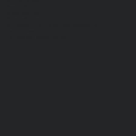
Хб, ПВХ, брезент
Химостойкие
Хозяйственные
Активный отдых
Хозтовары и постельные принадлежности
Бытовая химия
Постельные принадлежности
Технические ткани