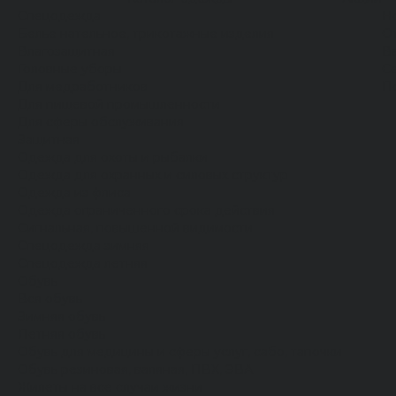
Спецодежда
Н
Белье нательное, трикотажные изделия
О
Влагозащитная
В
Головные уборы
С
Для медработников
П
Для пищевой промышленности
Для сферы обслуживания
Защитная
Одежда для охоты и рыбалки
Одежда для охранных и силовых структур
Одежда из флиса
Одежда ограниченного срока действия
Сигнальная, повышенной видимости
Спецодежда зимняя
Спецодежда летняя
Обувь
Вся обувь
Зимняя обувь
Летняя обувь
Обувь для медицины и сферы услуг, сабо, тапочки
Обувь резиновая, валяная, ПВХ, ЭВА
Жилеты на все случаи жизни