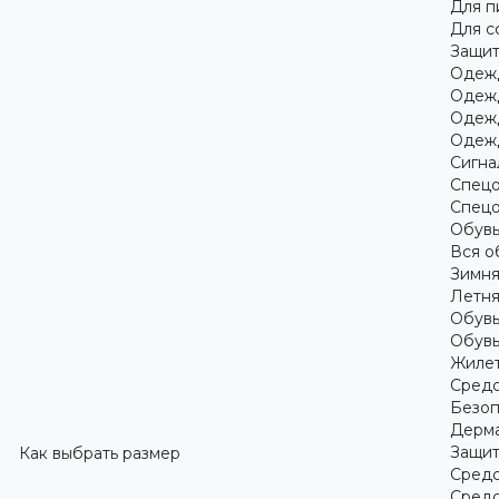
Для 
Для с
Защит
Одежд
Одежд
Одежд
Одежд
Сигна
Спецо
Спецо
Обув
Вся о
Зимня
Летня
Обувь
Обувь
Жилет
Средс
Безоп
Дерма
Защит
Как выбрать размер
Средс
Средс