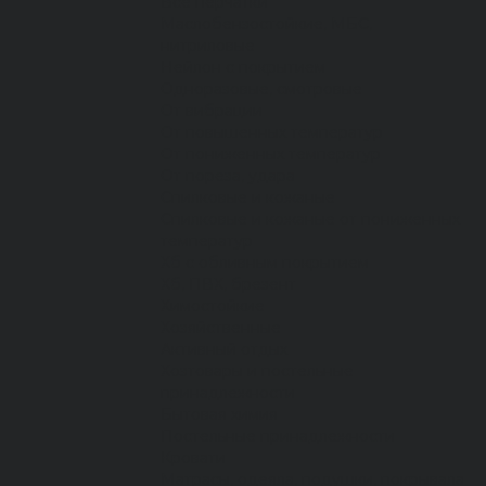
Все перчатки
Маслобензостойкие, МБС,
нитриловые
Нейлон с покрытием
Одноразовые, смотровые
От вибрации
От повышенных температур
От пониженных температур
От пореза, удара
Спилковые и кожаные
Спилковые и кожаные от пониженных
температур
Хб с обливным покрытием
Хб, ПВХ, брезент
Химостойкие
Хозяйственные
Активный отдых
Хозтовары и постельные
принадлежности
Бытовая химия
Постельные принадлежности
Кровати
Матрасы, одеяла, подушки, покрывала