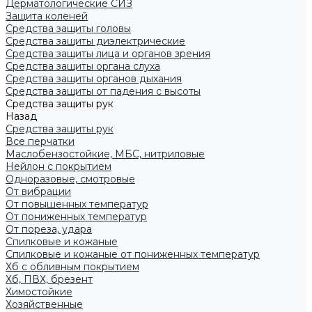
Дерматологические СИЗ
Защита коленей
Средства защиты головы
Средства защиты диэлектрические
Средства защиты лица и органов зрения
Средства защиты органа слуха
Средства защиты органов дыхания
Средства защиты от падения с высоты
Средства защиты рук
Назад
Средства защиты рук
Все перчатки
Маслобензостойкие, МБС, нитриловые
Нейлон с покрытием
Одноразовые, смотровые
От вибрации
От повышенных температур
От пониженных температур
От пореза, удара
Спилковые и кожаные
Спилковые и кожаные от пониженных температур
Хб с обливным покрытием
Хб, ПВХ, брезент
Химостойкие
Хозяйственные