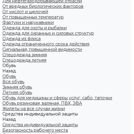
Для нефтегазодобывающей отрасли
От вредных биологических факторов
От кислот и щелочей
От повышенных температур
Фартуки и нарукавники
Одежда для охоты и рыбалки
Одежда для охранных и силовых структур
Одежда из флиса
Одежда ограниченного срока действия
Сигнальная, повышенной видимости
Спецодежда зимняя
Спецодежда летняя
Обувь
Назад
Обувь
Вся обувь
Зимняя обувь
Летняя обувь
Обувь для медицины и сферы услуг, сабо, тапочки
Обувь резиновая, валяная, ПВХ, ЭВА
Жилеты на все случаи жизни
Средства индивидуальной защиты
Назад
Средства индивидуальной защиты
Безопасность рабочего места