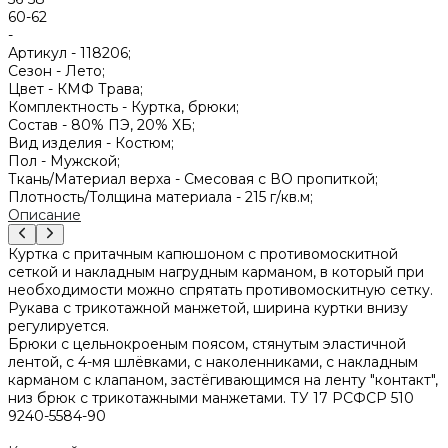
60-62
-
Артикул -
118206;
Сезон -
Лето;
Цвет -
КМФ Трава;
Комплектность -
Куртка, брюки;
Состав -
80% ПЭ, 20% ХБ;
Вид изделия -
Костюм;
Пол -
Мужской;
Ткань/Материал верха -
Смесовая с ВО пропиткой;
Плотность/Толщина материала -
215 г/кв.м;
Описание
Куртка с притачным капюшоном с противомоскитной
сеткой и накладным нагрудным карманом, в который при
необходимости можно спрятать противомоскитную сетку.
Рукава с трикотажной манжетой, ширина куртки внизу
регулируется.
Брюки с цельнокроеным поясом, стянутым эластичной
лентой, с 4-мя шлёвками, с наколенниками, с накладным
карманом с клапаном, застёгивающимся на ленту "контакт",
низ брюк с трикотажными манжетами. ТУ 17 РСФСР 510
9240-5584-90