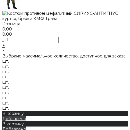
Розница
0,00
0,00
-
+
×
Выбрано максимальное количество, доступное для заказа
шт.
шт.
шт.
шт.
шт.
шт.
шт.
шт.
шт.
шт.
В корзину
Добавлено
В корзину
Добавлено