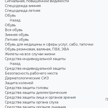
Сигнальная, повышенной видимости
Спецодежда зимняя
Спецодежда летняя
Обувь
Назад
Обувь
Вся обувь
Зимняя обувь
Летняя обувь
Обувь для медицины и сферы услуг, сабо, тапочки
Обувь резиновая, валяная, ПВХ, ЭВА
Жилеты на все случаи жизни
Средства индивидуальной защиты
Назад
Средства индивидуальной защиты
Безопасность рабочего места
Дерматологические СИЗ
Защита коленей
Средства защиты головы
Средства защиты диэлектрические
Средства защиты лица и органов зрения
П
Средства защиты органа слуха
Средства защиты органов дыхания