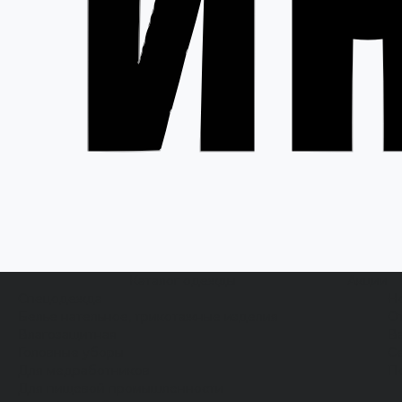
Каталог одежды
Акции
Спецодежда
Н
Белье нательное, трикотажные изделия
О
Влагозащитная
В
Головные уборы
С
Для медработников
П
Для пищевой промышленности