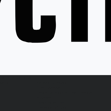
ция
Статьи
Контакты
...
латы
Каталог одежды
Спецодежда
Белье нательное, трикотажные
изделия
Влагозащитная
Головные уборы