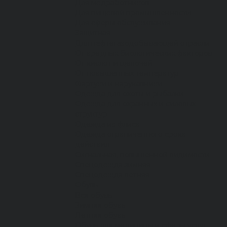
Для медработников
Для пищевой промышленности
Для сферы обслуживания
Защитная
Для нефтегазодобывающей отрасли
От вредных биологических факторов
От кислот и щелочей
От повышенных температур
Фартуки и нарукавники
Одежда для охоты и рыбалки
Одежда для охранных и силовых
структур
Одежда из флиса
Одежда ограниченного срока
действия
Сигнальная, повышенной видимости
Спецодежда зимняя
Спецодежда летняя
Обувь
Вся обувь
Зимняя обувь
Летняя обувь
Обувь для медицины и сферы услуг,