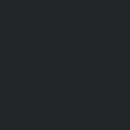
Для сферы обслуживания
Защитная
Одежда для охоты и рыбалки
Одежда для охранных и силовых структур
Одежда из флиса
Одежда ограниченного срока действия
Сигнальная, повышенной видимости
Спецодежда зимняя
Спецодежда летняя
Обувь
Вся обувь
Зимняя обувь
Летняя обувь
Обувь для медицины и сферы услуг, сабо, тапочки
Обувь резиновая, валяная, ПВХ, ЭВА
Жилеты на все случаи жизни
Средства индивидуальной защиты
Безопасность рабочего места
Дерматологические СИЗ
Защита коленей
Средства защиты головы
Средства защиты диэлектрические
Средства защиты лица и органов зрения