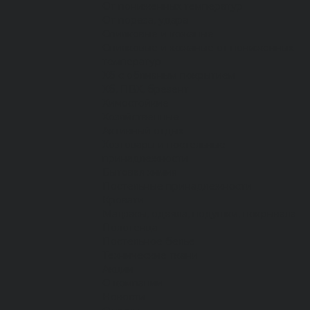
От пониженных температур
От пореза, удара
Спилковые и кожаные
Спилковые и кожаные от пониженных
температур
Хб с обливным покрытием
Хб, ПВХ, брезент
Химостойкие
Хозяйственные
Активный отдых
Хозтовары и постельные
принадлежности
Бытовая химия
Постельные принадлежности
Кровати
Матрасы, одеяла, подушки, покрывала
Полотенца
Постельное белье
Технические ткани
Акции
О компании
Новости