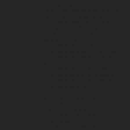
сабо, тапочки
Обувь резиновая, валяная, ПВХ, ЭВА
Жилеты на все случаи жизни
Средства индивидуальной защиты
Безопасность рабочего места
Дерматологические СИЗ
Защита коленей
Средства защиты головы
Средства защиты диэлектрические
Средства защиты лица и органов
зрения
Средства защиты органа слуха
Средства защиты органов дыхания
Средства защиты от падения с высоты
Средства защиты рук
Все перчатки
Маслобензостойкие, МБС,
нитриловые
Нейлон с покрытием
Одноразовые, смотровые
От вибрации
От повышенных температур