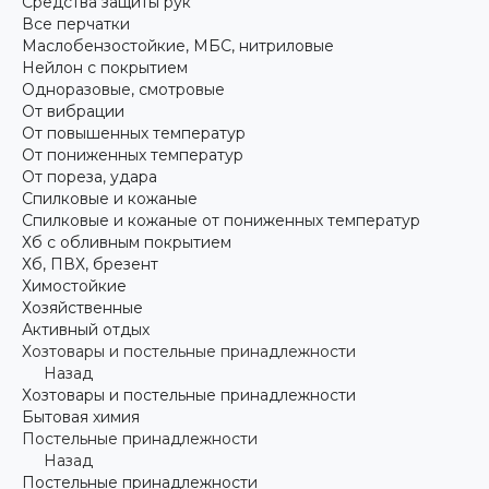
Средства защиты рук
Все перчатки
Маслобензостойкие, МБС, нитриловые
Нейлон с покрытием
Одноразовые, смотровые
От вибрации
От повышенных температур
От пониженных температур
От пореза, удара
Спилковые и кожаные
Спилковые и кожаные от пониженных температур
Хб с обливным покрытием
Хб, ПВХ, брезент
Химостойкие
Хозяйственные
Активный отдых
Хозтовары и постельные принадлежности
Назад
Хозтовары и постельные принадлежности
Бытовая химия
Постельные принадлежности
Назад
Постельные принадлежности