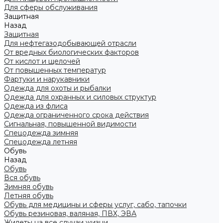
Для сферы обслуживания
Защитная
Назад
Защитная
Для нефтегазодобывающей отрасли
От вредных биологических факторов
От кислот и щелочей
От повышенных температур
Фартуки и нарукавники
Одежда для охоты и рыбалки
Одежда для охранных и силовых структур
Одежда из флиса
Одежда ограниченного срока действия
Сигнальная, повышенной видимости
Спецодежда зимняя
Спецодежда летняя
Обувь
Назад
Обувь
Вся обувь
Зимняя обувь
Летняя обувь
Обувь для медицины и сферы услуг, сабо, тапочки
Обувь резиновая, валяная, ПВХ, ЭВА
Жилеты на все случаи жизни