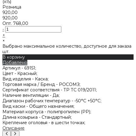
Розница
920,00
920,00
Опт.
768,00
-
+
×
Выбрано максимальное количество, доступное для заказа
шт.
В корзину
Добавлено
Артикул -
69151;
Цвет -
Красный;
Вид изделия -
Каска;
Торговая марка / Бренд -
РОСОМЗ;
Сертификат соответствия -
ТР ТС 019/2011;
Наличие вентиляции -
Да;
Диапазон рабочих температур -
-50°С +50°С;
Вид каски -
Общего назначения;
Материал корпуса -
полипропилен (PP);
Длина козырька -
Стандартный;
Крепление оголовья -
в шести точках;
Описание