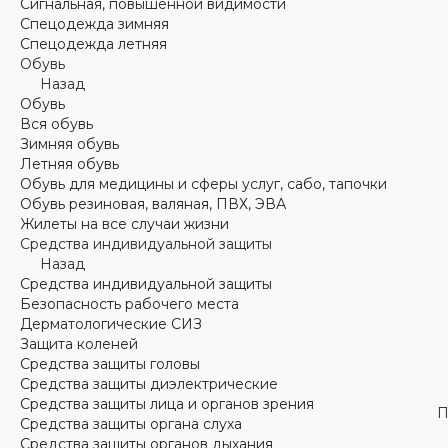
Сигнальная, повышенной видимости
Спецодежда зимняя
Спецодежда летняя
Обувь
Назад
Обувь
Вся обувь
Зимняя обувь
Летняя обувь
Обувь для медицины и сферы услуг, сабо, тапочки
Обувь резиновая, валяная, ПВХ, ЭВА
Жилеты на все случаи жизни
Средства индивидуальной защиты
Назад
Средства индивидуальной защиты
Безопасность рабочего места
Дерматологические СИЗ
Защита коленей
Средства защиты головы
Средства защиты диэлектрические
Средства защиты лица и органов зрения
П
Средства защиты органа слуха
Средства защиты органов дыхания