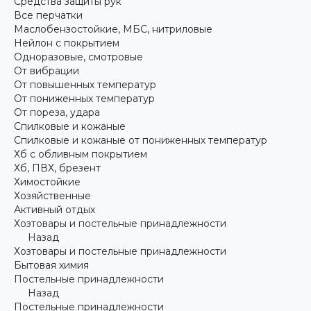
Средства защиты рук
Все перчатки
Маслобензостойкие, МБС, нитриловые
Нейлон с покрытием
Одноразовые, смотровые
От вибрации
От повышенных температур
От пониженных температур
От пореза, удара
Спилковые и кожаные
Спилковые и кожаные от пониженных температур
Хб с обливным покрытием
Хб, ПВХ, брезент
Химостойкие
Хозяйственные
Активный отдых
Хозтовары и постельные принадлежности
Назад
Хозтовары и постельные принадлежности
Бытовая химия
Постельные принадлежности
Назад
Постельные принадлежности