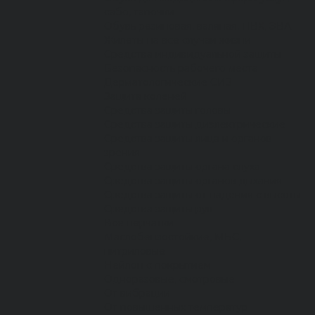
сабо, тапочки
Обувь резиновая, валяная, ПВХ, ЭВА
Жилеты на все случаи жизни
Средства индивидуальной защиты
Безопасность рабочего места
Дерматологические СИЗ
Защита коленей
Средства защиты головы
Средства защиты диэлектрические
Средства защиты лица и органов
зрения
Средства защиты органа слуха
Средства защиты органов дыхания
Средства защиты от падения с высоты
Средства защиты рук
Все перчатки
Маслобензостойкие, МБС,
нитриловые
Нейлон с покрытием
Одноразовые, смотровые
От вибрации
От повышенных температур