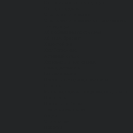
От пониженных температур
От пореза, удара
Спилковые и кожаные
Спилковые и кожаные от пониженных
температур
Хб с обливным покрытием
Хб, ПВХ, брезент
Химостойкие
Хозяйственные
Активный отдых
Хозтовары и постельные
принадлежности
Бытовая химия
Постельные принадлежности
Кровати
Матрасы, одеяла, подушки, покрывала
Полотенца
Постельное белье
Технические ткани
Акции
О компании
Новости