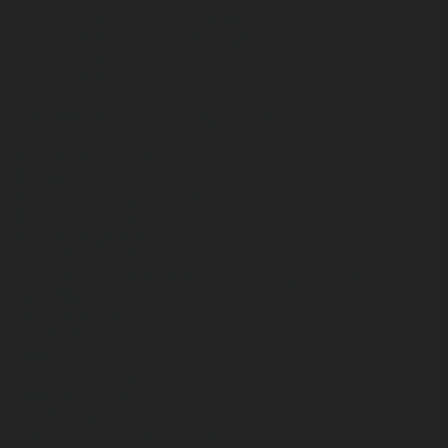
Средства защиты органа слуха
Средства защиты органов дыхания
Средства защиты от падения с высоты
Средства защиты рук
Все перчатки
Маслобензостойкие, МБС, нитриловые
Нейлон с покрытием
Одноразовые, смотровые
От вибрации
От повышенных температур
От пониженных температур
От пореза, удара
Спилковые и кожаные
Спилковые и кожаные от пониженных температур
Хб с обливным покрытием
Хб, ПВХ, брезент
Химостойкие
Хозяйственные
Активный отдых
Хозтовары и постельные принадлежности
Бытовая химия
Постельные принадлежности