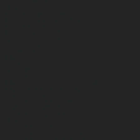
Для сферы обслуживания
Защитная
Одежда для охоты и рыбалки
Одежда для охранных и силовых структур
Одежда из флиса
Одежда ограниченного срока действия
Сигнальная, повышенной видимости
Спецодежда зимняя
Спецодежда летняя
Обувь
Вся обувь
Зимняя обувь
Летняя обувь
Обувь для медицины и сферы услуг, сабо, тапочки
Обувь резиновая, валяная, ПВХ, ЭВА
Жилеты на все случаи жизни
Средства индивидуальной защиты
Безопасность рабочего места
Дерматологические СИЗ
Защита коленей
Средства защиты головы
Средства защиты диэлектрические
Средства защиты лица и органов зрения