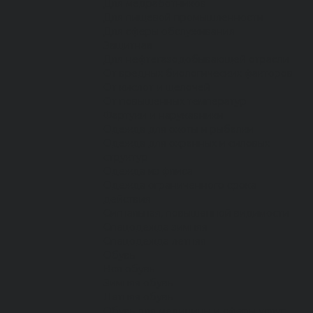
Для медработников
Для пищевой промышленности
Для сферы обслуживания
Защитная
Для нефтегазодобывающей отрасли
От вредных биологических факторов
От кислот и щелочей
От повышенных температур
Фартуки и нарукавники
Одежда для охоты и рыбалки
Одежда для охранных и силовых
структур
Одежда из флиса
Одежда ограниченного срока
действия
Сигнальная, повышенной видимости
Спецодежда зимняя
Спецодежда летняя
Обувь
Вся обувь
Зимняя обувь
Летняя обувь
Обувь для медицины и сферы услуг,