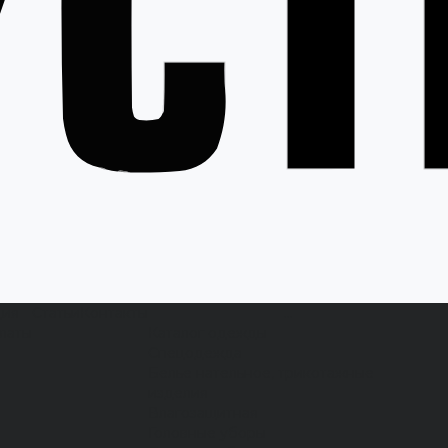
ция
Статьи
Контакты
...
латы
Каталог одежды
Спецодежда
Белье нательное, трикотажные
изделия
Влагозащитная
Головные уборы