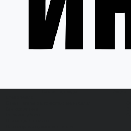
Каталог одежды
Акции
Спецодежда
Н
Белье нательное, трикотажные изделия
О
Влагозащитная
В
Головные уборы
С
Для медработников
П
Для пищевой промышленности