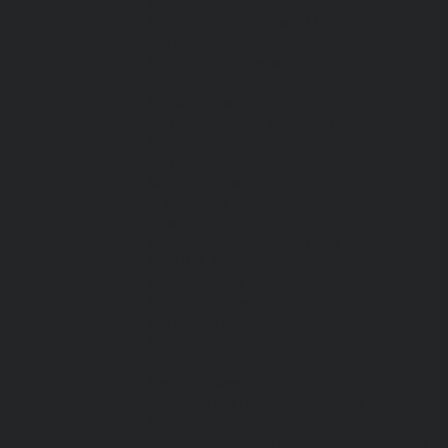
Все перчатки
Маслобензостойкие, МБС,
нитриловые
Нейлон с покрытием
Одноразовые, смотровые
От вибрации
От повышенных температур
От пониженных температур
От пореза, удара
Спилковые и кожаные
Спилковые и кожаные от пониженных
температур
Хб с обливным покрытием
Хб, ПВХ, брезент
Химостойкие
Хозяйственные
Активный отдых
Хозтовары и постельные
принадлежности
Бытовая химия
Постельные принадлежности
Кровати
Матрасы, одеяла, подушки, покрывала