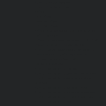
Спецодежда зимняя
Спецодежда летняя
Обувь
Вся обувь
Зимняя обувь
Летняя обувь
Обувь для медицины и сферы услуг,
сабо, тапочки
Обувь резиновая, валяная, ПВХ, ЭВА
Жилеты на все случаи жизни
Средства индивидуальной защиты
Безопасность рабочего места
Дерматологические СИЗ
Защита коленей
Средства защиты головы
Средства защиты диэлектрические
Средства защиты лица и органов
зрения
Средства защиты органа слуха
Средства защиты органов дыхания
Средства защиты от падения с высоты
Средства защиты рук