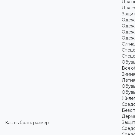
Для 
Для с
Защит
Одежд
Одежд
Одежд
Одежд
Сигна
Спецо
Спецо
Обув
Вся о
Зимня
Летня
Обувь
Обувь
Жилет
Средс
Безоп
Дерма
Защит
Как выбрать размер
Средс
Средс