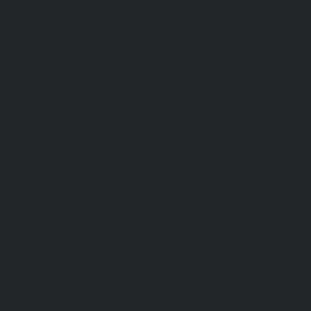
Средства индивидуальной защиты
Безопасность рабочего места
Дерматологические СИЗ
Защита коленей
Средства защиты головы
Средства защиты диэлектрические
Средства защиты лица и органов зрения
Средства защиты органа слуха
Средства защиты органов дыхания
Средства защиты от падения с высоты
Средства защиты рук
Все перчатки
Маслобензостойкие, МБС, нитриловые
Нейлон с покрытием
Одноразовые, смотровые
От вибрации
От повышенных температур
От пониженных температур
От пореза, удара
Спилковые и кожаные
Спилковые и кожаные от пониженных температур
Хб с обливным покрытием