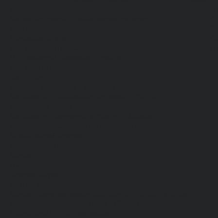
Спецодежда
Н
Белье нательное, трикотажные изделия
О
Влагозащитная
В
Головные уборы
С
Для медработников
П
Для пищевой промышленности
Для сферы обслуживания
Защитная
Одежда для охоты и рыбалки
Одежда для охранных и силовых структур
Одежда из флиса
Одежда ограниченного срока действия
Сигнальная, повышенной видимости
Спецодежда зимняя
Спецодежда летняя
Обувь
Вся обувь
Зимняя обувь
Летняя обувь
Обувь для медицины и сферы услуг, сабо, тапочки
Обувь резиновая, валяная, ПВХ, ЭВА
Жилеты на все случаи жизни