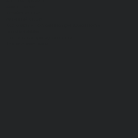
Хб, ПВХ, брезент
Химостойкие
Хозяйственные
Активный отдых
Хозтовары и постельные принадлежности
Бытовая химия
Постельные принадлежности
Технические ткани