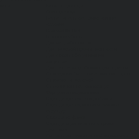
латы
Каталог одежды
Спецодежда
Белье нательное, трикотажные
изделия
Влагозащитная
Головные уборы
Для медработников
Для пищевой промышленности
Для сферы обслуживания
Защитная
Для нефтегазодобывающей отрасли
От вредных биологических факторов
От кислот и щелочей
От повышенных температур
Фартуки и нарукавники
Одежда для охоты и рыбалки
Одежда для охранных и силовых
структур
Одежда из флиса
Одежда ограниченного срока
действия
Сигнальная, повышенной видимости