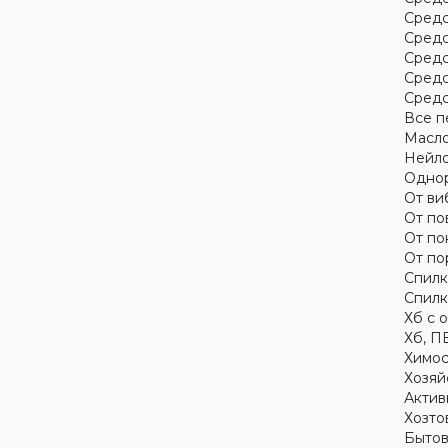
Средс
Средс
Средс
Средс
Средс
Все п
Масло
Нейло
Однор
От ви
От по
От по
От по
Спилк
Спилк
Хб с 
Хб, П
Химос
Хозяй
Актив
Хозто
Бытов