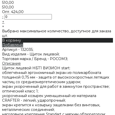
510,00
510,00
Опт.
424,00
-
+
×
Выбрано максимальное количество, доступное для заказа
шт.
В корзину
Добавлено
Артикул -
132035;
Вид изделия -
Щиток лицевой;
Торговая марка / Бренд -
РОСОМЗ;
Описание
Щиток лицевой НБТ1 ВИЗИОН start:
облегчённый эргономичный экран из поликарбоната
толщиной 0,75 мм - защита от высокоскоростных летящих
частиц со среднеэнергетическим ударом;
экран укороченный для работ в замкнутом пространстве;
оптический класс 1;
укороченный козырек уменьшенный из материала
CRAFTER - лёгкий, ударопрочный;
экран крепится к козырьку защелками без винтовых,
металлических соединений;
наголовное крепление Standart с мягким обтюратором;