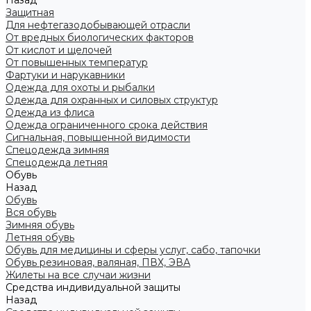
Назад
Защитная
Для нефтегазодобывающей отрасли
От вредных биологических факторов
От кислот и щелочей
От повышенных температур
Фартуки и нарукавники
Одежда для охоты и рыбалки
Одежда для охранных и силовых структур
Одежда из флиса
Одежда ограниченного срока действия
Сигнальная, повышенной видимости
Спецодежда зимняя
Спецодежда летняя
Обувь
Назад
Обувь
Вся обувь
Зимняя обувь
Летняя обувь
Обувь для медицины и сферы услуг, сабо, тапочки
Обувь резиновая, валяная, ПВХ, ЭВА
Жилеты на все случаи жизни
Средства индивидуальной защиты
Назад