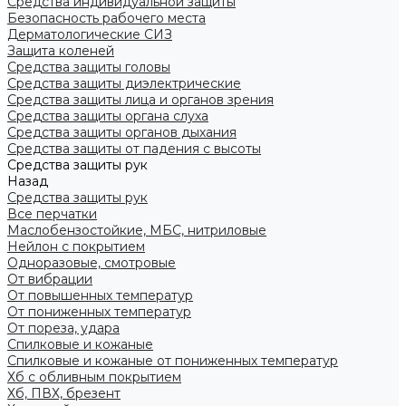
Средства индивидуальной защиты
Безопасность рабочего места
Дерматологические СИЗ
Защита коленей
Средства защиты головы
Средства защиты диэлектрические
Средства защиты лица и органов зрения
Средства защиты органа слуха
Средства защиты органов дыхания
Средства защиты от падения с высоты
Средства защиты рук
Назад
Средства защиты рук
Все перчатки
Маслобензостойкие, МБС, нитриловые
Нейлон с покрытием
Одноразовые, смотровые
От вибрации
От повышенных температур
От пониженных температур
От пореза, удара
Спилковые и кожаные
Спилковые и кожаные от пониженных температур
Хб с обливным покрытием
Хб, ПВХ, брезент